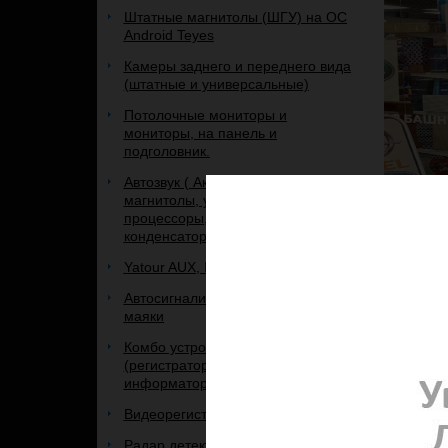
Штатные магнитолы (ШГУ) на ОС
Android Teyes
Камеры заднего и переднего вида
(штатные и универсальные)
Потолочные мониторы и
мониторы, на панель и
подголовник.
Автозвук ( Акустика, сабвуферы,
магнитолы, усилители,
процессоры, кабель,
конденсаторы, рамки, и др.)
Yatour AUX, IPOD, USB адаптеры
Автосигнализации, брелоки к ним,
маяки
Комбо устройства 3 в 1
(регистратор+радар+GPS-
Главная
информатор)
Нов
Видеорегистраторы
10 марта
Радар детекторы