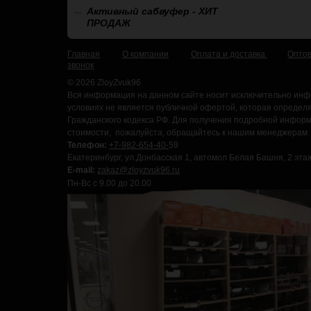
Активный сабвуфер - ХИТ
ПРОДАЖ
Главная
О компании
Оплата и доставка
Опто
звонок
© 2026 ZloyZvuk96
Вся информация на данном сайте носит исключительно инф
условиях не является публичной офертой, которая определ
Гражданского кодекса РФ. Для получения подробной информа
стоимости, пожалуйста, обращайтесь к нашим менеджерам
Телефон:
+7-982-654-40-
59
Екатеринбург, ул.Донбасская 1, автомол Белая Башня, 2 этаж
E-mail:
zakaz@zloyzvuk96.ru
Пн-Вс с 9.00 до 20.00