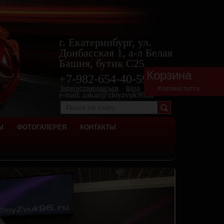
г. Екатеринбург, ул.
Донбасская 1, а-л Белая
Башня, бутик С25
Корзина
+7-982-654-40-
59
Зарегистрироваться
Вход
Корзина пуста
e-mail:
zakaz@zloyzvuk96.ru
Ы
ФОТОГАЛЕРЕЯ
КОНТАКТЫ