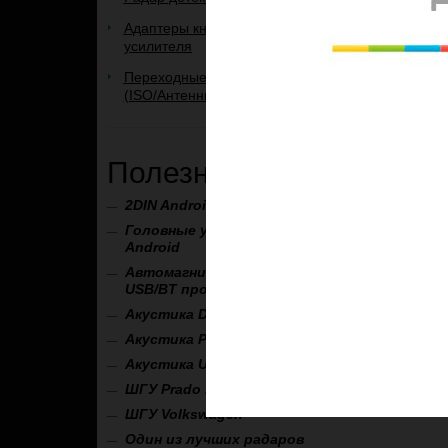
Адаптеры кнопок руля и
усилителя
Переходные рамки и переходники
(ISO/Антенные)
Полезные ссылки
2
DIN Android
Teyes SPro 2DIN
Головные устройства на ОС
Android
Автомагнитола Aura AMH-77DSP
USB/BT процессор
А
кустика DLS
Акустика Pride
Акустика Ural Sound
ШГУ Prado 120, 150
ШГУ Volkswagen
Один из лучших радаров