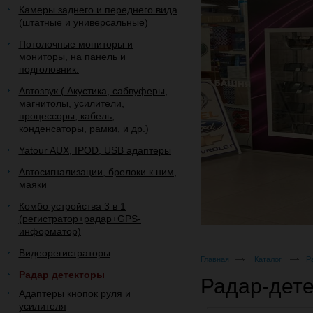
Камеры заднего и переднего вида
(штатные и универсальные)
Потолочные мониторы и
мониторы, на панель и
подголовник.
Автозвук ( Акустика, сабвуферы,
магнитолы, усилители,
процессоры, кабель,
конденсаторы, рамки, и др.)
Yatour AUX, IPOD, USB адаптеры
Автосигнализации, брелоки к ним,
маяки
Комбо устройства 3 в 1
(регистратор+радар+GPS-
информатор)
Видеорегистраторы
Главная
Каталог
Р
Радар детекторы
Радар-дете
Адаптеры кнопок руля и
усилителя