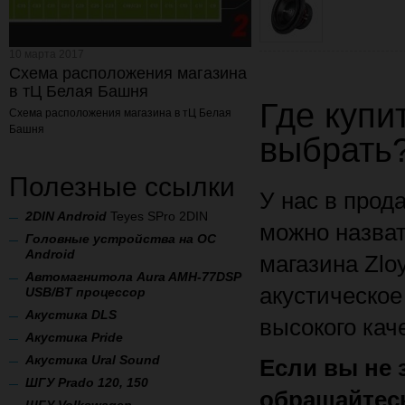
10 марта 2017
Схема расположения магазина
в тЦ Белая Башня
Где купи
Схема расположения магазина
в тЦ Белая
Башня
выбрать
Полезные ссылки
У нас в прод
2
DIN Android
Teyes SPro 2DIN
можно назват
Головные устройства на ОС
Android
магазина Zlo
Автомагнитола Aura AMH-77DSP
акустическое
USB/BT процессор
А
кустика DLS
высокого кач
Акустика Pride
Акустика Ural Sound
Если вы не 
ШГУ Prado 120, 150
обращайтесь
ШГУ Volkswagen