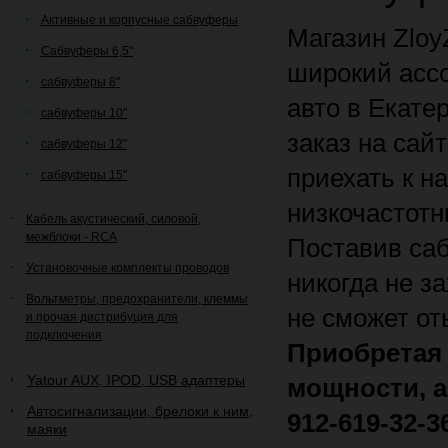
Активные и корпусные сабвуферы
Магазин Zloy
Сабвуферы 6,5"
широкий асс
сабвуферы 8"
авто в Екате
сабвуферы 10"
заказ на сайт
сабвуферы 12"
приехать к н
сабвуферы 15"
низкочастотн
Кабель акустический, силовой,
межблоки - RCA
Поставив са
Установочные комплекты проводов
никогда не з
Вольтметры, предохранители, клеммы
не сможет от
и прочая дистрибуция для
подключения
Приобретая е
Yatour AUX, IPOD, USB адаптеры
мощности, а
Автосигнализации, брелоки к ним,
912-619-32-3
маяки