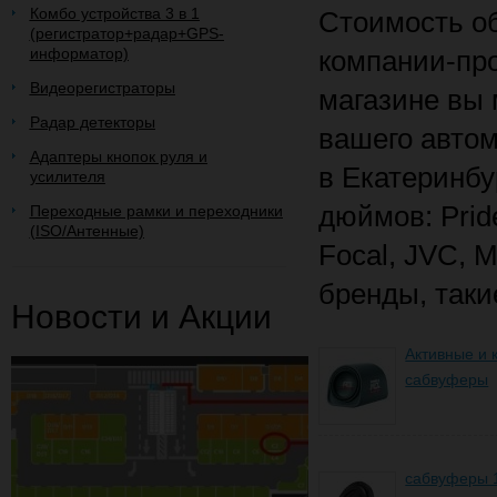
Комбо устройства 3 в 1
Стоимость об
(регистратор+радар+GPS-
информатор)
компании-про
Видеорегистраторы
магазине вы 
Радар детекторы
вашего авто
Адаптеры кнопок руля и
в Екатеринбу
усилителя
дюймов: Pride
Переходные рамки и переходники
(ISO/Антенные)
Focal, JVC, 
бренды, такие
Новости и Акции
Активные и 
сабвуферы
сабвуферы 