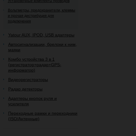
Установочные комплекты проводов
Вольтметры, предохранители, клеммы
и прочая дистрибуция для
подключения
Yatour AUX, IPOD, USB адаптеры
Автосигнализации, брелоки к ним,
маяки
Комбо устройства 3 в 1
(регистратор+радар+GPS-
информатор)
Видеорегистраторы
Радар детекторы
Адаптеры кнопок руля и
усилителя
Переходные рамки и переходники
(ISO/Антенные)