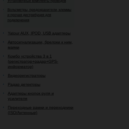
Установочные комплекты проводов
Вольтметры, предохранители, клеммы
и прочая дистрибуция для
подключения
Yatour AUX, IPOD, USB адаптеры
Автосигнализации, брелоки к ним,
маяки
Комбо устройства 3 в 1
(регистратор+радар+GPS-
информатор)
Видеорегистраторы
Радар детекторы
Адаптеры кнопок руля и
усилителя
Переходные рамки и переходники
(ISO/Антенные)