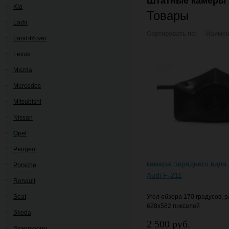
Штатные камеры 
Kia
Товары
Lada
Сортировать по:
Наимен
Land-Rover
Lexus
Mazda
Mercedes
Mitsubishi
Nissan
Opel
Peugeot
камера переднего вида
Porsche
Audi F-211
Renault
Seat
Угол обзора 170 градусов,
628х582 пикселей
Skoda
2 500 руб.
Ssang-yong