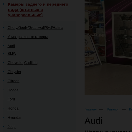
Камеры заднего и переднего
вида (штатные и
универсальные)
Chery/Geely/Great wall/Byd/Haima
Универсальные камеры
Audi
BMW
Chevrolet,Cadillac
Chrysler
Citroen
Dodge
Ford
Honda
Главная
Каталог
К
Hyundai
Audi
Jeep