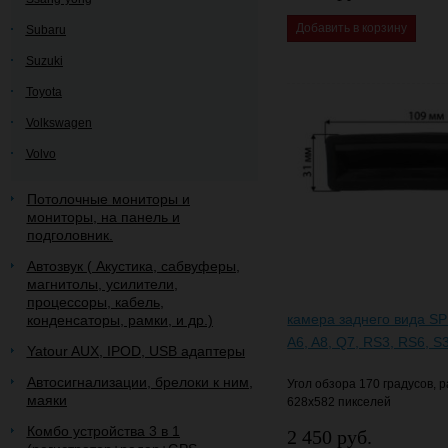
Добавить в корзину
Subaru
Suzuki
Toyota
Volkswagen
Volvo
Потолочные мониторы и
мониторы, на панель и
подголовник.
Автозвук ( Акустика, сабвуферы,
магнитолы, усилители,
процессоры, кабель,
камера заднего вида SP
конденсаторы, рамки, и др.)
A6, A8, Q7, RS3, RS6, S3
Yatour AUX, IPOD, USB адаптеры
Автосигнализации, брелоки к ним,
Угол обзора 170 градусов,
маяки
628х582 пикселей
Комбо устройства 3 в 1
2 450 руб.