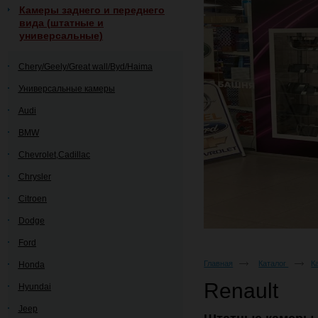
Камеры заднего и переднего
вида (штатные и
универсальные)
Chery/Geely/Great wall/Byd/Haima
Универсальные камеры
Audi
BMW
Chevrolet,Cadillac
Chrysler
Citroen
Dodge
Ford
Главная
Каталог
К
Honda
Renault
Hyundai
Jeep