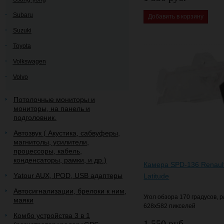
Subaru
Добавить в корзину
Suzuki
Toyota
Volkswagen
Volvo
Потолочные мониторы и
мониторы, на панель и
подголовник.
Автозвук ( Акустика, сабвуферы,
магнитолы, усилители,
процессоры, кабель,
конденсаторы, рамки, и др.)
Камера SPD-136 Renault
Yatour AUX, IPOD, USB адаптеры
Latitude
Автосигнализации, брелоки к ним,
Угол обзора 170 градусов,
маяки
628х582 пикселей
Комбо устройства 3 в 1
1 550 руб.