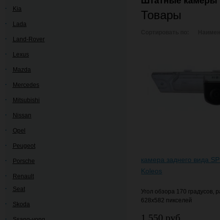
Штатные камеры 
Kia
Товары
Lada
Сортировать по:
Наимен
Land-Rover
Lexus
Mazda
Mercedes
Mitsubishi
Nissan
Opel
Peugeot
камера заднего вида SP
Porsche
Koleos
Renault
Seat
Угол обзора 170 градусов,
628х582 пикселей
Skoda
1 550 руб.
Ssang-yong