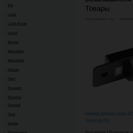
Штатные камеры Porsche
Kia
Товары
Lada
Сортировать по:
Наимен
Land-Rover
Lexus
Mazda
Mercedes
Mitsubishi
Nissan
Opel
Peugeot
Porsche
Renault
камера заднего вида SP
Seat
Cayenne 09+
Skoda
Угол обзора 170 градусов,
Ssang-yong