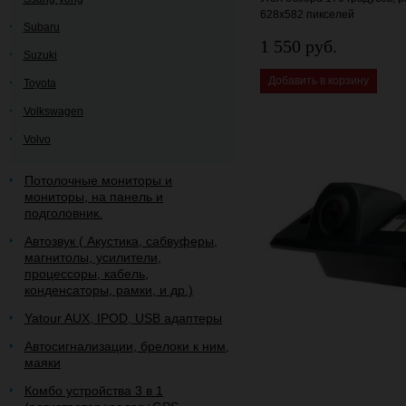
628х582 пикселей
Subaru
1 550 руб.
Suzuki
Добавить в корзину
Toyota
Volkswagen
Volvo
Потолочные мониторы и
мониторы, на панель и
подголовник.
Автозвук ( Акустика, сабвуферы,
магнитолы, усилители,
процессоры, кабель,
конденсаторы, рамки, и др.)
Yatour AUX, IPOD, USB адаптеры
Автосигнализации, брелоки к ним,
маяки
Комбо устройства 3 в 1