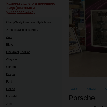
Камеры заднего и переднего
вида (штатные и
универсальные)
Chery/Geely/Great wall/Byd/Haima
Универсальные камеры
Audi
BMW
Chevrolet,Cadillac
Chrysler
Citroen
Dodge
Ford
Главная
Каталог
К
Honda
Porsche
Hyundai
Jeep