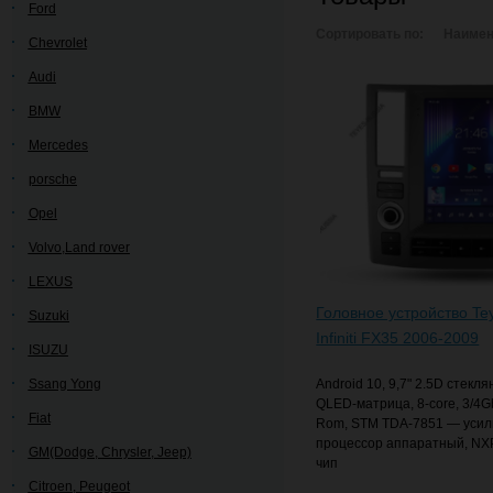
Ford
Сортировать по:
Наимен
Chevrolet
Audi
BMW
Mercedes
porsche
Opel
Volvo,Land rover
LEXUS
Головное устройство Te
Suzuki
Infiniti FX35 2006-2009
ISUZU
Ssang Yong
Android 10, 9,7" 2.5D стекл
QLED-матрица, 8-core, 3/4
Fiat
Rom, STM TDA-7851 — усили
процессор аппаратный, NX
GM(Dodge, Chrysler, Jeep)
чип
Citroen, Peugeot