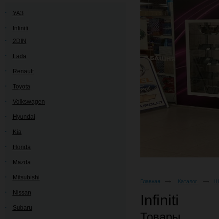
УАЗ
Infiniti
2DIN
Lada
Renault
Toyota
Volkswagen
Hyundai
Kia
Honda
Mazda
Mitsubishi
Главная
Каталог
Ш
Nissan
Infiniti
Subaru
Товары