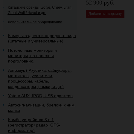
52 900 руб.
Китайские бренды: Zotye, Chery, Lifan,
Great Wall / Haval и др.
Добавить в корзину
Дополнительное оборудование
Камеры заднего и переднего вида
(штатные и универсальные)
Потолочные мониторы и
мониторы, на панель и
подголовник.
Автозвук ( Акустика, сабвуферы,
магнитолы, усилители,
процессоры, кабель,
конденсаторы, рамки, и др.)
Yatour AUX, IPOD, USB адаптеры
Автосигнализации, брелоки к ним,
маяки
Комбо устройства 3 в 1
(регистратор+радар+GPS-
информатор)