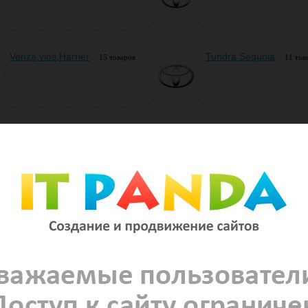
Venza,vios,Harrier
Tundra Sequoia
15 товаров
11 тов
тную магнитолу ( штатное головное устройство) Teyes (Тайс) и Letrun (Летран)
 150 180 210, Toyota ( Тойота) Камри Camry V40 V50 V55 V70, Toyota ( Тойота) A
 4 Рав 4, Toyota ( Тойота) Land Cruiser Лэнд Круизер 100 200, Toyota ( Тойота)
 Toyota ( Тойота) Hilux Хайлюкс, Toyota ( Тойота) Fortunet Форчунер по выго
s (Тиайс) и Letrun (Летран) Екатеринбург. Купить штатное головное устройство
рг. Андроид магнитола Teyes на Тойоту ( Toyota) в Екб по низкой цене.