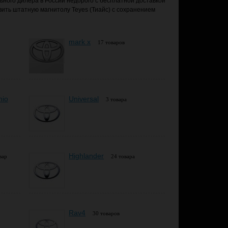
льного дилера в России недорого с бесплатной доставкой
ить штатную магнитолу Teyes (Тиайс) с сохранением
mark x
17 товаров
mio
Universal
3 товара
Highlander
вар
24 товара
Rav4
30 товаров