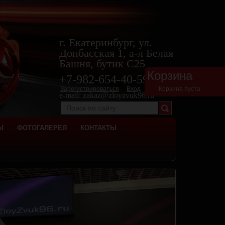
г. Екатеринбург, ул.
Донбасская 1, а-л Белая
Башня, бутик С25
Корзина
+7-982-654-40-
59
Зарегистрироваться
Вход
Корзина пуста
e-mail:
zakaz@zloyzvuk96.ru
Ы
ФОТОГАЛЕРЕЯ
КОНТАКТЫ