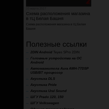
10 марта 2017
Схема расположения магазина
в тЦ Белая Башня
Схема расположения магазина
в тЦ Белая
Башня
Полезные ссылки
2
DIN Android
Teyes SPro 2DIN
Головные устройства на ОС
Android
Автомагнитола Aura AMH-77DSP
USB/BT процессор
А
кустика DLS
Акустика Pride
Акустика Ural Sound
ШГУ Prado 120, 150
ШГУ Volkswagen
Один из лучших радаров