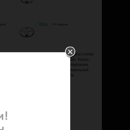
Hilux
аров
14 товаров
 в Екатеринбурге на автомобиль Toyota ( Тойота) Corolla
vensis Авенсис, Toyota ( Тойота) Auris Аурис, Toyota (
 Prado Прадо 120 150 180, Toyota ( Тойота) Highlander
дной (лучшей) цене (недорого) в наличии. Официальный
 (магнитолу на ОС Android) на Тойоту Toyota