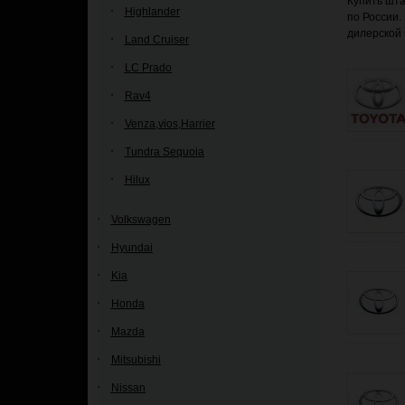
Купить шта
Highlander
по России.
дилерской 
Land Cruiser
LC Prado
Rav4
Venza,vios,Harrier
Tundra Sequoia
Hilux
Volkswagen
Hyundai
Kia
Honda
Mazda
Mitsubishi
Nissan