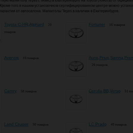
тную магнитолу Teyes ( Тиайс) в Екатеринбурге на Toyota (Тойота) от официа
 Кроме того в нашем установочном сертифицированном центре можно установ
гарантии от автосалона. Магнитолы Teyes в наличии в Екатеринбурге.
Toyota C-HR,Alphard
Fortuner
20
16 товаров
товаров
Avensis
Auris,Prius,Sienna,Pre
16 товаров
26 товаров
Camry
Corolla,BB,Verso
58 товаров
51 то
Land Cruiser
LC Prado
30 товаров
40 товаров