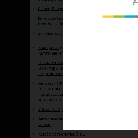
Citroen, Peugeot
Китайские бренды: Zotye, Chery, Lifan,
Great Wall / Haval и др.
Дополнительное оборудование
Камеры заднего и переднего вида
(штатные и универсальные)
Потолочные мониторы и
мониторы, на панель и
подголовник.
Автозвук ( Акустика, сабвуферы,
магнитолы, усилители,
процессоры, кабель,
конденсаторы, рамки, и др.)
Yatour AUX, IPOD, USB адаптеры
Автосигнализации, брелоки к ним,
маяки
Комбо устройства 3 в 1