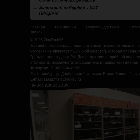
Активный сабвуфер - ХИТ
ПРОДАЖ
Главная
О компании
Оплата и доставка
Опто
звонок
© 2026 ZloyZvuk96
Вся информация на данном сайте носит исключительно инф
условиях не является публичной офертой, которая определ
Гражданского кодекса РФ. Для получения подробной информа
стоимости, пожалуйста, обращайтесь к нашим менеджерам
Телефон:
+7-982-654-40-
59
Екатеринбург, ул.Донбасская 1, автомол Белая Башня, 2 этаж
E-mail:
zakaz@zloyzvuk96.ru
Пн-Вс с 9.00 до 20.00