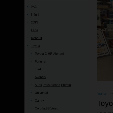
УАЗ
Infiniti
2DIN
Lada
Renault
Toyota
Toyota C-HR,Alphard
Fortuner
mark x
Avensis
Auris,Prius,Sienna,Premio
Universal
Главная
Camry
Toyo
Corolla,BB,Verso