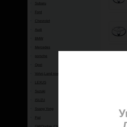
Subaru
Ford
Chevrolet
Audi
BMW
Mercedes
Купить шта
porsche
Королла 120
Тойота) Rav
Opel
Хайлэндер,
дилер Teye
Volvo,Land rover
Екатеринбу
LEXUS
Suzuki
ISUZU
Ssang Yong
Fiat
GM(Dodge, Chrysler, Jeep)