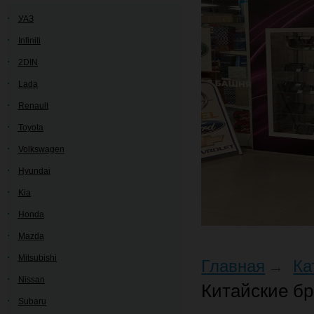
УАЗ
Infiniti
2DIN
Lada
Renault
Toyota
Volkswagen
Hyundai
Kia
Honda
Mazda
Mitsubishi
Главная
Ка
Nissan
Китайские бре
Subaru