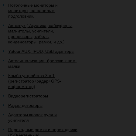
Потолочные мониторы и
мониторы, на панель и
подголовник.
Автозвук ( Акустика, сабвуферы,
магнитолы, усилители,
процессоры, кабель,
конденсаторы, рамки, и др.)
Yatour AUX, IPOD, USB адаптеры
Автосигнализации, брелоки к ним,
маяки
Комбо устройства 3 в 1
(регистратор+радар+GPS-
информатор)
Видеорегистраторы
Радар детекторы
Адаптеры кнопок руля и
усилителя
Переходные рамки и переходники
(ISO/Антенные)