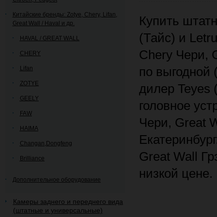
Китайские бренды: Zotye, Chery, Lifan,
Купить штатн
Great Wall / Haval и др.
(Тайс) и Let
HAVAL / GREAT WALL
Chery Чери, 
CHERY
Lifan
по выгодной 
ZOTYE
дилер Teyes 
GEELY
головное уст
FAW
Чери, Great 
HAIMA
Екатеринбург
Changan,Dongfeng
Great Wall Г
Brilliance
низкой цене.
Дополнительное оборудование
Камеры заднего и переднего вида
(штатные и универсальные)