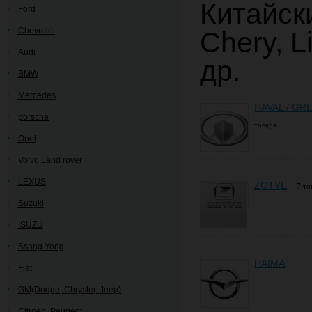
Китайск
Ford
Chevrolet
Chery, Li
Audi
др.
BMW
Mercedes
HAVAL / GR
porsche
товара
Opel
Volvo,Land rover
LEXUS
ZOTYE
7 то
Suzuki
ISUZU
Ssang Yong
HAIMA
Fiat
GM(Dodge, Chrysler, Jeep)
Citroen, Peugeot