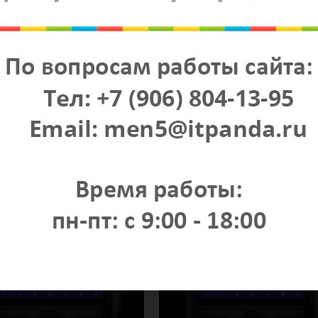
устройство Teyes SPro 2/32
Головное устройство Teyes CC2 2
2000-2009
Audi A4 2000-2009
, 9" 2.5D стеклянный дисплей, IPS-
Android 8.1, 9" 2.5D стеклянный дисплей
-core, 2Gb Ram, 32Gb Rom, STM
матрица, 8-core, 2Gb Ram, 32Gb Rom, 
— усилитель звука, DSP-процессор
TDA-7851 — усилитель звука, DSP-про
й, NXP-6686 — радио чип
аппаратный, NXP-6686 — радио чип
руб.
24 500 руб.
 в корзину
Добавить в корзину