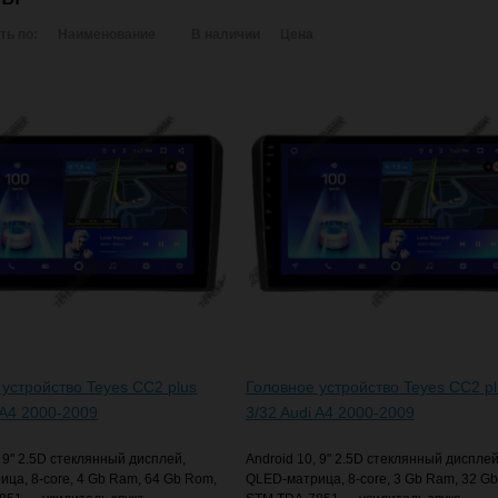
ть по:
Наименование
В наличии
Цена
 устройство Teyes CC2 plus
Головное устройство Teyes CC2 pl
 A4 2000-2009
3/32 Audi A4 2000-2009
, 9" 2.5D стеклянный дисплей,
Android 10, 9" 2.5D стеклянный дисплей
ца, 8-core, 4 Gb Ram, 64 Gb Rom,
QLED-матрица, 8-core, 3 Gb Ram, 32 G