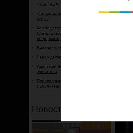
Yatour AUX, IPOD, USB адаптеры
Головное 
Audi A4 
Автосигнализации, брелоки к ним,
маяки
Android 8.1
Комбо устройства 3 в 1
матрица, 8
(регистратор+радар+GPS-
TDA-7851 
информатор)
аппаратны
Видеорегистраторы
19 950 
Радар детекторы
Добавить
Адаптеры кнопок руля и
усилителя
Переходные рамки и переходники
(ISO/Антенные)
Новости и Акции