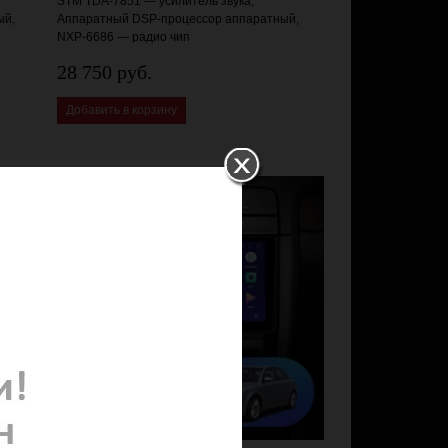
STM TDA-7851 — усилитель звука,
ый,
Аппаратный DSP-процессор аппаратный,
NXP-6686 — радио чип
28 750 руб.
Добавить в корзину