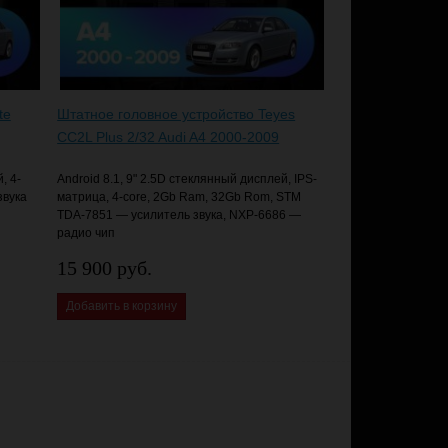
te
Штатное головное устройство Teyes
CC2L Plus 2/32 Audi A4 2000-2009
, 4-
Android 8.1, 9" 2.5D стеклянный дисплей, IPS-
звука
матрица, 4-core, 2Gb Ram, 32Gb Rom, STM
TDA-7851 — усилитель звука, NXP-6686 —
радио чип
15 900 руб.
Добавить в корзину