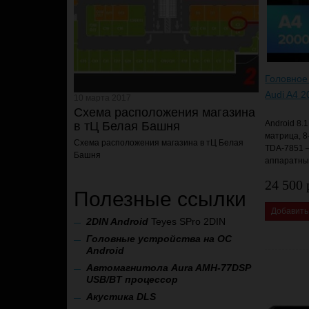
Головное
Audi A4 
10 марта 2017
Схема расположения магазина
Android 8.1
в тЦ Белая Башня
матрица, 8
Схема расположения магазина
в тЦ Белая
TDA-7851 
Башня
аппаратны
24 500 
Полезные ссылки
Добавить
2
DIN Android
Teyes SPro 2DIN
Головные устройства на ОС
Android
Автомагнитола Aura AMH-77DSP
USB/BT процессор
А
кустика DLS