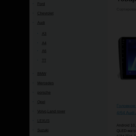
Ford
Сортирова
Chevrolet
Audi
A3
A4
A6
TT
BMW
Mercedes
porsche
Opel
Головное
Volvo,Land rover
4/64 Audi
LEXUS
Android 10
Suzuki
QLED-матри