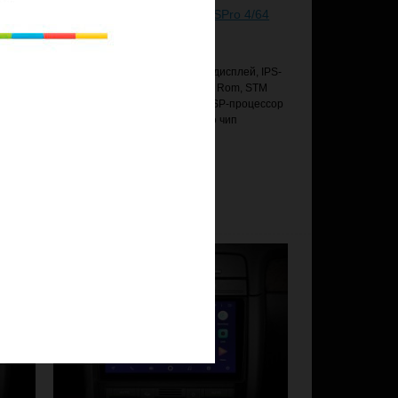
/32
Головное устройство Teyes SPro 4/64
Audi A4 2000-2009
, IPS-
Android 8.1, 9" 2.5D стеклянный дисплей, IPS-
STM
матрица, 8-core, 4Gb Ram, 64Gb Rom, STM
цессор
TDA-7851 — усилитель звука, DSP-процессор
аппаратный, NXP-6686 — радио чип
23 950 руб.
Добавить в корзину