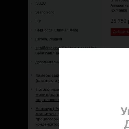
STM TDA-78
ISUZU
Аппаратны
NXP-6686 
Ssang Yong
25 750 
Fiat
GM(Dodge, Chrysler, Jeep)
Добавить
Citroen, Peugeot
Китайские бренды: Zotye, Chery, Lifan,
Great Wall / Haval и др.
Дополнительное оборудование
Камеры заднего и переднего вида
(штатные и универсальные)
Потолочные мониторы и
мониторы, на панель и
подголовник.
Автозвук ( Акустика, сабвуферы,
магнитолы, усилители,
процессоры, кабель,
конденсаторы, рамки, и др.)