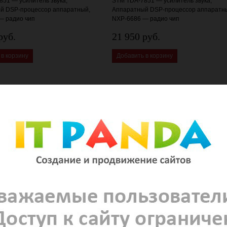
51 — усилитель звука,
STM TDA-7851 — усилитель звука,
й DSP-процессор аппаратный,
Аппаратный DSP-процессор аппаратн
— радио чип
NXP-6686 — радио чип
руб.
21 950 руб.
 в корзину
Добавить в корзину