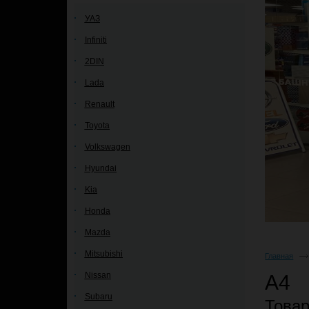
УАЗ
Infiniti
2DIN
Lada
Renault
Toyota
Volkswagen
Hyundai
Kia
Honda
Mazda
Mitsubishi
Главная
Nissan
A4
Subaru
Това