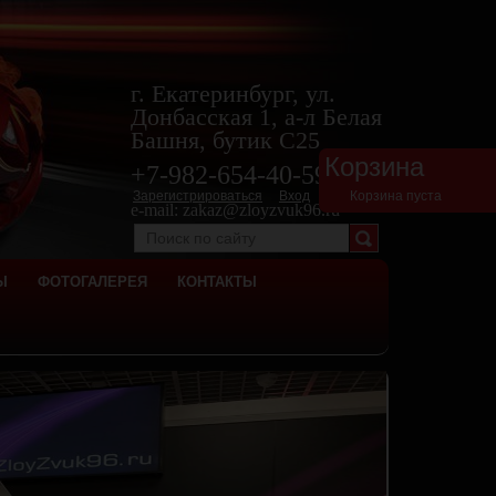
г. Екатеринбург, ул.
Донбасская 1, а-л Белая
Башня, бутик С25
Корзина
+7-982-654-40-
59
Зарегистрироваться
Вход
Корзина пуста
e-mail:
zakaz@zloyzvuk96.ru
Ы
ФОТОГАЛЕРЕЯ
КОНТАКТЫ