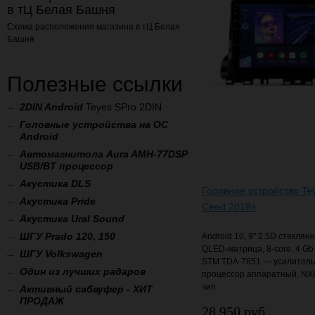
в тЦ Белая Башня
Схема расположения магазина
в тЦ Белая
Башня
Полезные ссылки
2
DIN Android
Teyes SPro 2DIN
Головные устройства на ОС
Android
Автомагнитола Aura AMH-77DSP
USB/BT процессор
А
кустика DLS
Головное устройство Te
Акустика Pride
Ceed 2018+
Акустика Ural Sound
ШГУ Prado 120, 150
Android 10, 9" 2.5D стеклян
QLED-матрица, 8-core, 4 Gb
ШГУ Volkswagen
STM TDA-7851 — усилитель 
Один из лучших радаров
процессор аппаратный, NX
чип
Активный сабвуфер - ХИТ
ПРОДАЖ
28 950 руб.