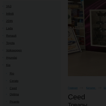
УАЗ
Infiniti
2DIN
Lada
Renault
Toyota
Volkswagen
Hyundai
Kia
Rio
Cerato
Главная
Каталог
Ш
Ceed
Optima
Ceed
Picanto
Товары