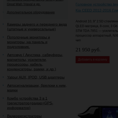
Головное устройство tey
Great Wall / Haval и др.
Kia CEED 2012-2016 Гл
Дополнительное оборудование
Android 10, 9" 2.5D стеклян
Камеры заднего и переднего вида
QLED-матрица, 8-core, 3 Gb
(штатные и универсальные)
STM TDA-7851 — усилитель 
процессор аппаратный, NX
Потолочные мониторы и
чип
мониторы, на панель и
подголовник.
21 950 руб.
Автозвук ( Акустика, сабвуферы,
магнитолы, усилители,
Добавить в корзину
процессоры, кабель,
конденсаторы, рамки, и др.)
Yatour AUX, IPOD, USB адаптеры
Автосигнализации, брелоки к ним,
маяки
Комбо устройства 3 в 1
(регистратор+радар+GPS-
информатор)
Видеорегистраторы