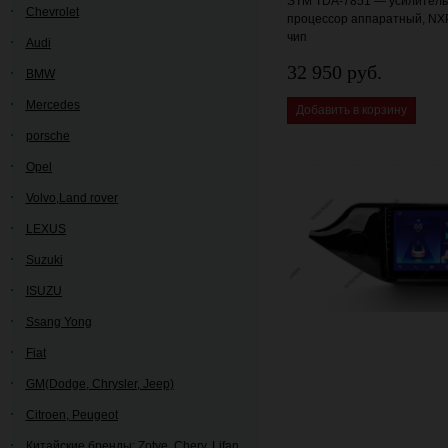
STM TDA-7851 — усилитель 
Chevrolet
процессор аппаратный, NX
чип
Audi
32 950 руб.
BMW
Mercedes
Добавить в корзину
porsche
Opel
Volvo,Land rover
LEXUS
Suzuki
ISUZU
Ssang Yong
Fiat
GM(Dodge, Chrysler, Jeep)
Citroen, Peugeot
Китайские бренды: Zotye, Chery, Lifan,