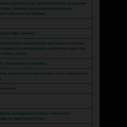
ержка громкой связи, книги контактов на русском
стории звонков, воспроизведение музыки.
ение внешнего микрофона.
бходим OBD адаптер.
оматическое переключение при движении задним
Возможность настраивать выключение звука при
и задним ходом.
оды. Тыл,фронт и сабвуфер.
сный, возможность выставить срезы и временные
и
о и видео.
держка дублирования экрана мобильного
тва на экран магнитолы)