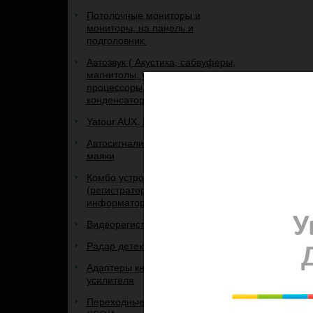
Потолочные мониторы и
мониторы, на панель и
подголовник.
Автозвук ( Акустика, сабвуферы,
магнитолы, усилители,
процессоры, кабель,
конденсаторы, рамки, и др.)
Yatour AUX, IPOD, USB адаптеры
Автосигнализации, брелоки к ним,
маяки
Комбо устройства 3 в 1
(регистратор+радар+GPS-
информатор)
Видеорегистраторы
Радар детекторы
Адаптеры кнопок руля и
усилителя
Переходные рамки и переходники