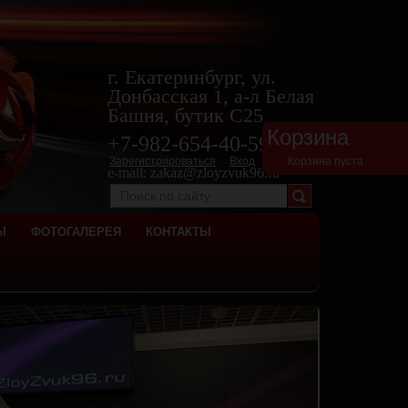
г. Екатеринбург, ул.
Донбасская 1, а-л Белая
Башня, бутик С25
Корзина
+7-982-654-40-
59
Зарегистрироваться
Вход
Корзина пуста
e-mail:
zakaz@zloyzvuk96.ru
Ы
ФОТОГАЛЕРЕЯ
КОНТАКТЫ