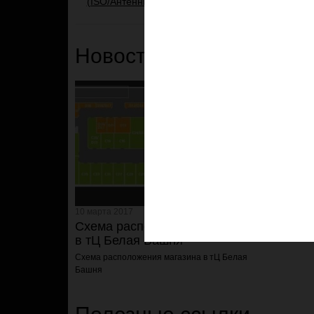
(ISO/Антенные)
Новости и Акции
10 марта 2017
Схема расположения магазина
в тЦ Белая Башня
Схема расположения магазина
в тЦ Белая
Башня