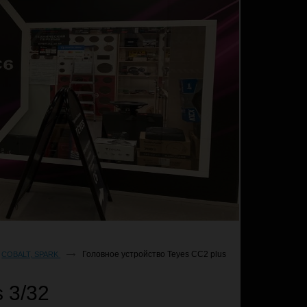
Головное устройство Teyes CC2 plus
COBALT, SPARK
 3/32