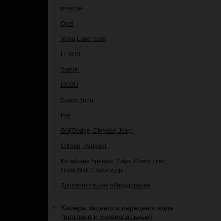
porsche
Opel
Volvo,Land rover
LEXUS
Suzuki
ISUZU
Ssang Yong
Fiat
GM(Dodge, Chrysler, Jeep)
Citroen, Peugeot
Китайские бренды: Zotye, Chery, Lifan,
Great Wall / Haval и др.
Дополнительное оборудование
Камеры заднего и переднего вида
(штатные и универсальные)