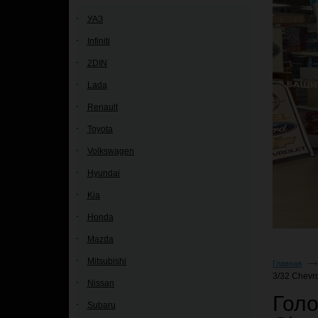
УАЗ
Infiniti
2DIN
Lada
Renault
Toyota
Volkswagen
Hyundai
Kia
Honda
Mazda
Mitsubishi
Главная
3/32 Chevr
Nissan
Голо
Subaru