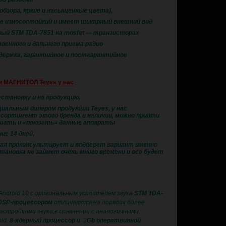
обзора, яркие и насыщенные цвета),
ее износостойкий и имеет шикарный внешний вид
ьный STM TDA-7851 на mosfet — транзисторах
твенного и дальнего приема радио
ддержка, гарантийное и постгарантийное
и МАГНИТОЛ Teyes у нас
установку и на продукцию,
иальным дилером продукции Teyes, у нас
сортимент этого бренда в наличии, можно прийти
шать и «поюзать» данные аппараты
ие 14 дней,
ал проконсультирует и подберет вариант именно
тановка не займет очень много времени и все будет
Android 10 с оригинальным усилителем звука
STM TDA-
DSP-процессором
отличаются на порядок более
астройками звука,в сравнении с аналогичными
id.
8-ядерный процессор и
3G
b оператвивной