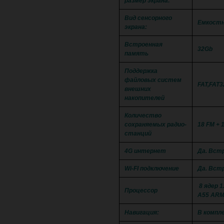
размер экрана:
Вид сенсорного
Емкостн
экрана:
Встроенная
32Gb
память
Поддержка
файловых систем
FAT,FAT3
внешних
накопителей
Количество
сохраняемых радио-
18 FM + 
станций
4G интернет
Да. Вст
Wi-FI подключение
Да. Встр
8 ядер 1
Процессор
A55 ARM
Навигация:
В компл