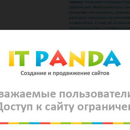
памяти
позволяют справиться да
эффективно. Многозадачность дан
функциями одновременно, например
работает навигация и вы наслажде
на магнитоле. К тому же на данно
которой качество изображения выхо
по-минимому, угол обзора весьма 
уровне.
Возможности такого устройства п
пользоваться любыми программами 
просматривая ТВ. Можете подключи
фильмами. Сможете диагностиров
его работы не посещая автосервис
навигационной программе голосом
другое… В данном головном устро
компоненты.
ОСНОВНЫЕ