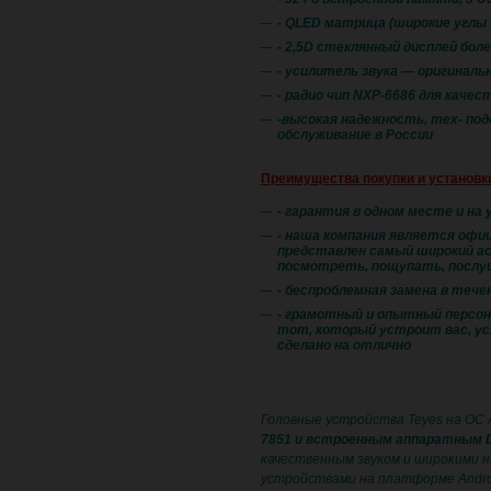
- QLED матрица (широкие углы 
- 2,5D стеклянный дисплей бол
- усилитель звука — оригинал
- радио чип NXP-6686 для качес
​-высокая надежность, тех- по
обслуживание в России
Преимущества покупки и установк
- гарантия в одном месте и на 
- наша компания является офиц
представлен самый широкий ас
посмотреть, пощупать, послу
- беспроблемная замена в течен
- грамотный и опытный персон
тот, который устроит вас, ус
сделано на отлично
Головные устройства Teyes на ОС 
7851 и встроенным аппаратным 
качественным звуком и широкими н
устройствами на платформе Andro