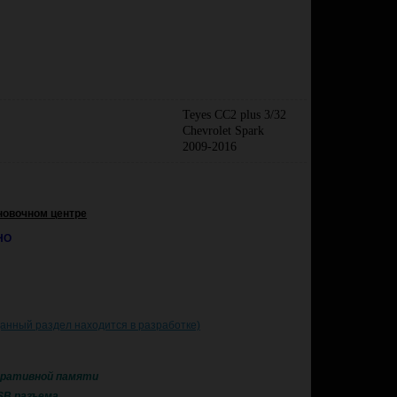
Teyes CC2 plus 3/32
Chevrolet Spark
2009-2016
новочном центре
НО
данный раздел находится в разработке)
перативной памяти
USB разъема