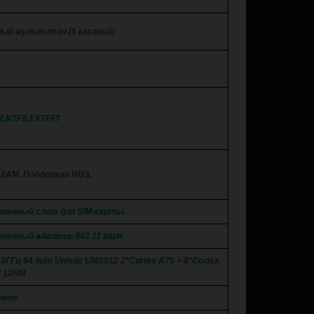
ый мультитач (5 касаний)
2,NTFS,EXTFAT
12AM. Поддержка RDS.
роенный слот для SIM-карты.
оенный адаптер 802.11 b/g/n
.8ГГц 64 бит Unisoc UMS512 2*Cortex A75 + 6*Cortex
 12NM
екте