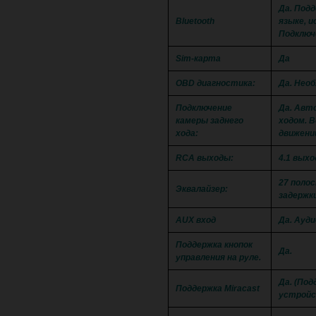
Да. Подд
Bluetooth
языке, и
Подключ
Sim-карта
Да
OBD диагностика:
Да. Нео
Подключение
Да. Авт
камеры заднего
ходом. 
хода:
движени
RCA выходы:
4.1 вых
27 поло
Эквалайзер:
задержк
AUX вход
Да. Ауди
Поддержка кнопок
Да.
управления на руле.
Да. (Под
Поддержка Miracast
устройс