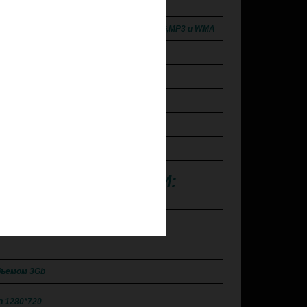
uetooth громкая связь.
й MKV, MP4, DIVX, Lossless Audio, JPEG,MP3 и WMA
ный экран. Матрица QLED!
8 ядерный процессор
4G интернет ,Wi-Fi
FM/AM радио
подключения Apple iPhone, iPad
Е ХАРАКТЕРИСТИКИ:
10
бъемом 3Gb
в 1280*720