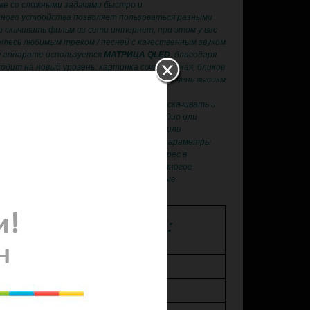
же со сложными задачами быстро и
ного устройства позволяет пользоваться разными
 скачивать фильм из сети интернет, при этом у вас
тесь любимым треком / песней с качественным звуком
м аппарате используется
МАТРИЦА QLED
, благодаря
дит на новый уровень: картинка сочная, яркая, бликов
широкий. Сборка устройства выполнена на очень высокм
рактически безграничны — вы сможете скачивать и
из Google Play, одновременно слушая радио или
ть флэшку или жесткий диск с музыкой или
ать свой автомобиль, контролировать параметры
. Управлять устройством и задавать адрес в
. Устроить мобильный офис в машине и многое
йстве используются только качественные
 ХАРАКТЕРИСТИКИ:
GPS навигация
Экран 9 дюймов!