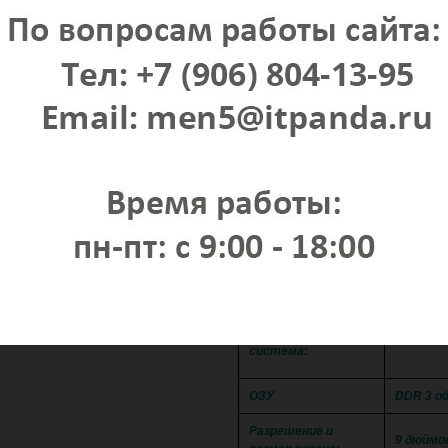
Bl
Воспроизведение с USB носителе
Сенсор
Возможность 
ПОДРОБНЫ
Android 
Операционная
система:
ОЗУ
DDR 3 о
Разрешение и
9 дюймо