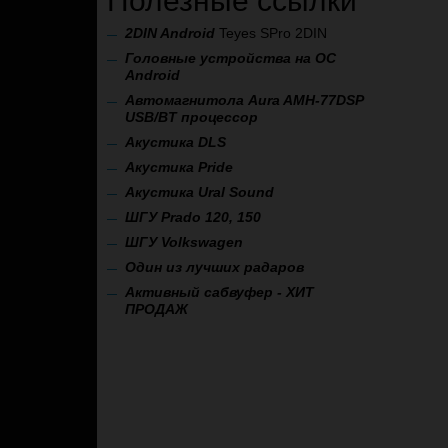
Полезные ссылки
2
DIN Android
Teyes SPro 2DIN
Головные устройства на ОС
Android
Автомагнитола Aura AMH-77DSP
USB/BT процессор
А
кустика DLS
Акустика Pride
Акустика Ural Sound
ШГУ Prado 120, 150
ШГУ Volkswagen
Один из лучших радаров
Активный сабвуфер - ХИТ
ПРОДАЖ