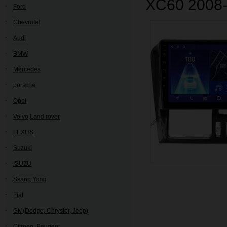
XC60 2008
Ford
Chevrolet
Audi
BMW
Mercedes
porsche
Opel
Volvo,Land rover
LEXUS
Suzuki
ISUZU
Ssang Yong
Fiat
GM(Dodge, Chrysler, Jeep)
Citroen, Peugeot