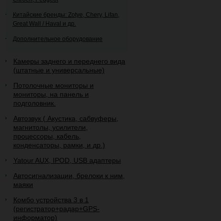
Китайские бренды: Zotye, Chery, Lifan,
Great Wall / Haval и др.
Дополнительное оборудование
Камеры заднего и переднего вида
(штатные и универсальные)
Потолочные мониторы и
мониторы, на панель и
подголовник.
Автозвук ( Акустика, сабвуферы,
магнитолы, усилители,
процессоры, кабель,
конденсаторы, рамки, и др.)
Yatour AUX, IPOD, USB адаптеры
Автосигнализации, брелоки к ним,
маяки
Комбо устройства 3 в 1
(регистратор+радар+GPS-
информатор)