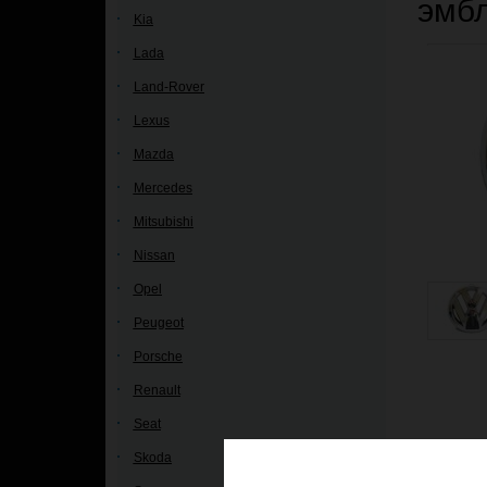
эмб
Kia
Lada
Land-Rover
Lexus
Mazda
Mercedes
Mitsubishi
Nissan
Opel
Peugeot
Porsche
Renault
Seat
Skoda