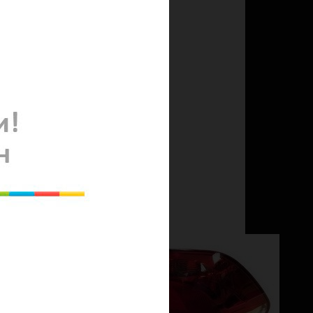
али, 140 градусов по горизонтали
VL
ки тюльпан (5 метров), инструкция.