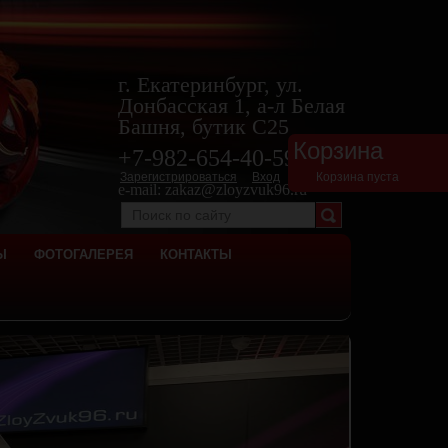
г. Екатеринбург, ул.
Донбасская 1, а-л Белая
Башня, бутик С25
Корзина
+7-982-654-40-
59
Зарегистрироваться
Вход
Корзина пуста
e-mail:
zakaz@zloyzvuk96.ru
Ы
ФОТОГАЛЕРЕЯ
КОНТАКТЫ