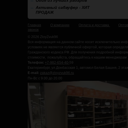
Один из лучших радаров
Активный сабвуфер - ХИТ
ПРОДАЖ
Главная
О компании
Оплата и доставка
Опто
звонок
© 2026 ZloyZvuk96
Вся информация на данном сайте носит исключительно инф
условиях не является публичной офертой, которая определ
Гражданского кодекса РФ. Для получения подробной информа
стоимости, пожалуйста, обращайтесь к нашим менеджерам
Телефон:
+7-982-654-40-
59
Екатеринбург, ул.Донбасская 1, автомол Белая Башня, 2 этаж
E-mail:
zakaz@zloyzvuk96.ru
Пн-Вс с 9.00 до 20.00