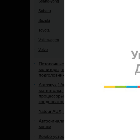
Ssang-yong
Subaru
Suzuki
Toyota
Volkswagen
Volvo
Потолочные мониторы и
мониторы, на панель и
подголовник.
Автозвук ( Акустика, сабвуферы,
магнитолы, усилители,
процессоры, кабель,
конденсаторы, рамки, и др.)
Yatour AUX, IPOD, USB адаптеры
Автосигнализации, брелоки к ним,
маяки
Комбо устройства 3 в 1