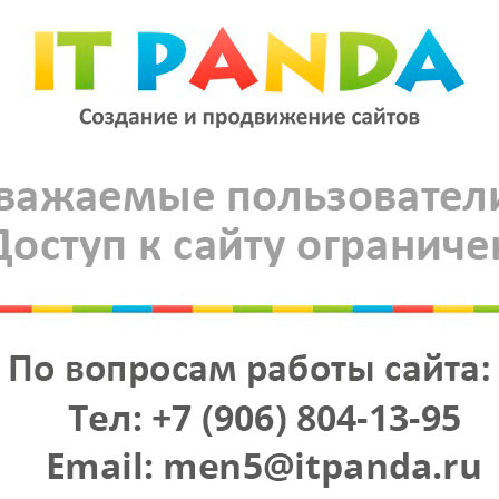
Вид: Камера заднего вида
Угол обзора: 170 градусов по диагон
Видеосистема: PAL
Характеристика разрешения: 480 T
IP рейтинг защиты: IP 66
Зеркалирование: Да.
Напряжение питания: 12 В
Минимальная освещенность 0,1 Lux
Парковочная разметка Да.
Цветная: Да.
Разрешение: 628х582 пикселей
Сенсор CCD PC 3089
Сигнал/шум более 48 db
КОМПЛЕКТАЦИЯ
:
Камера, провода питания, переходни
СХЕМА ПОДКЛЮЧЕНИЯ: