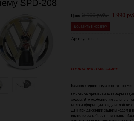
лему SPD-208
2 500 руб.
1 990 ру
Цена:
Добавить в корзину
Артикул товара
В НАЛИЧИИ В МАГАЗИНЕ
Камера заднего вида в штатное мест
Основное применение камеры задне
ходом. Это особенно актуально в те
мало информации ввиду малой осве
ДТП при движении задним ходом и п
видно из-за габаритов машины. Изо
активируется при включении задней
ПОДРОБНЫЕ ХАРАКТЕРИСТИКИ: