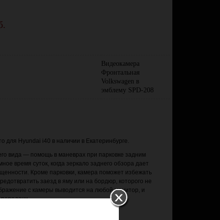
б.
Видеокамера
Фронтальная
Volkswagen в
эмблему SPD-208
о для Hyundai i40 в наличии в Екатеринбурге.
го вида — помощь в маневрах при парковке задним
мное время суток, когда зеркало заднего обзора дает
щенности. Кроме парковки, камера поможет избежать
редотвратить заезд в яму или на бордюр, которого не
бражение с камеры выводится на любой монитор, и
 передачи.