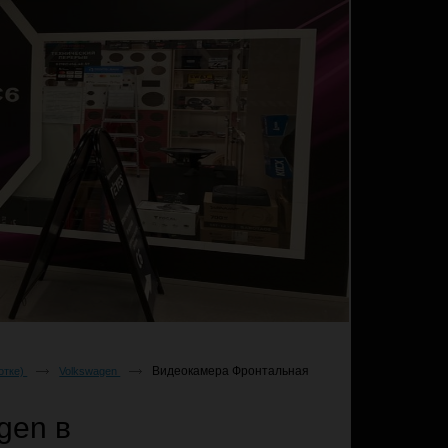
Видеокамера Фронтальная
отке)
Volkswagen
gen в