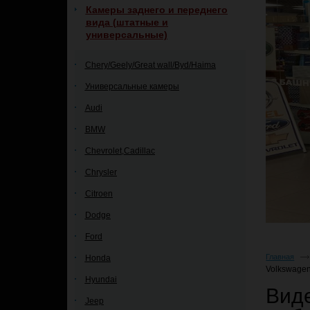
Камеры заднего и переднего
вида (штатные и
универсальные)
Chery/Geely/Great wall/Byd/Haima
Универсальные камеры
Audi
BMW
Chevrolet,Cadillac
Chrysler
Citroen
Dodge
Ford
Главная
Honda
Volkswage
Hyundai
Вид
Jeep