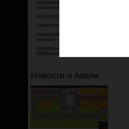
(регистратор+радар+GPS-
информатор)
Видеорегистраторы
Радар детекторы
Адаптеры кнопок руля и
усилителя
Переходные рамки и переходники
(ISO/Антенные)
Новости и Акции