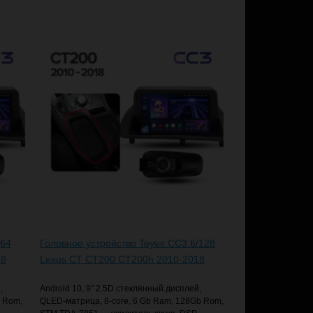
/64
Головное устройство Teyes CC3 6/128
18
Lexus CT CT200 CT200h 2010-2018
,
Android 10, 9" 2.5D стеклянный дисплей,
b Rom,
QLED-матрица, 8-core, 6 Gb Ram, 128Gb Rom,