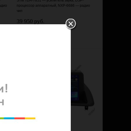
-
STM TDA-7851 — усилитель звука, DSP-
адио
процессор аппаратный, NXP-6686 — радио
чип
39 950 руб.
Добавить в корзину