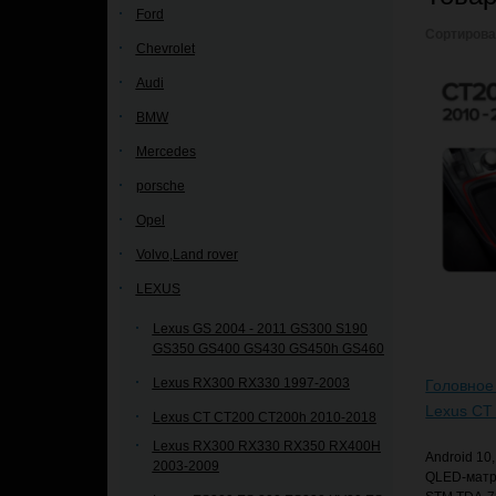
Ford
Сортирова
Chevrolet
Audi
BMW
Mercedes
porsche
Opel
Volvo,Land rover
LEXUS
Lexus GS 2004 - 2011 GS300 S190
GS350 GS400 GS430 GS450h GS460
Lexus RX300 RX330 1997-2003
Головное
Lexus CT
Lexus CT CT200 CT200h 2010-2018
Lexus RX300 RX330 RX350 RX400H
Android 10
2003-2009
QLED-матри