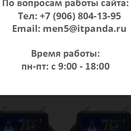
 устройство Teyes CC2 plus
Головное устройство Teyes CC2 pl
us CT CT200 CT200h 2010-
6/128 Lexus CT CT200 CT200h 20
2018
, 9" 2.5D стеклянный дисплей,
Android 10, 9" 2.5D стеклянный дисплей
ца, 8-core, 3 Gb Ram, 32 Gb Rom,
QLED-матрица, 8-core, 6 Gb Ram, 128G
51 — усилитель звука,
STM TDA-7851 — усилитель звука,
й DSP-процессор аппаратный,
Аппаратный DSP-процессор аппаратн
— радио чип
NXP-6686 — радио чип
руб.
31 950 руб.
 в корзину
Добавить в корзину