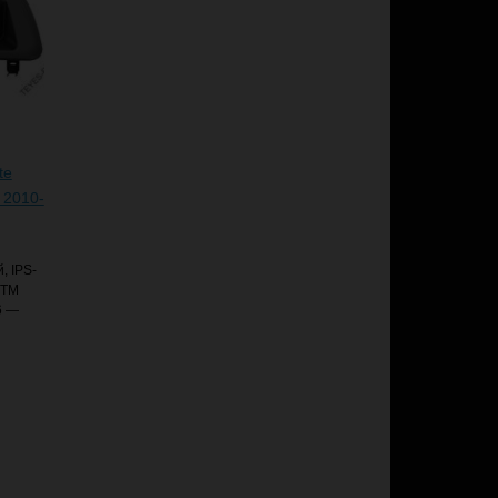
te
 2010-
, IPS-
STM
6 —