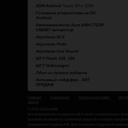
2
DIN Android
Teyes SPro 2DIN
Головные устройства на ОС
Android
Автомагнитола Aura AMH-77DSP
USB/BT процессор
А
кустика DLS
Акустика Pride
Акустика Ural Sound
ШГУ Prado 120, 150
ШГУ Volkswagen
Один из лучших радаров
Активный сабвуфер - ХИТ
ПРОДАЖ
Главная
О компании
Оплата и доставка
Опто
звонок
© 2026 ZloyZvuk96
Вся информация на данном сайте носит исключительно инф
условиях не является публичной офертой, которая определ
Гражданского кодекса РФ. Для получения подробной информа