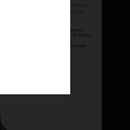
us
Головное устройство Teyes CC2 plus
10-
4/64 Lexus CT CT200 CT200h 2010-
2018
,
Android 10, 9" 2.5D стеклянный дисплей,
b Rom,
QLED-матрица, 8-core, 4 Gb Ram, 64 Gb Rom,
STM TDA-7851 — усилитель звука,
ый,
Аппаратный DSP-процессор аппаратный,
NXP-6686 — радио чип
23 950 руб.
Добавить в корзину