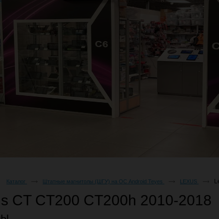
L
Каталог
Штатные магнитолы (ШГУ) на ОС Android Teyes
LEXUS
us CT CT200 CT200h 2010-2018
ры