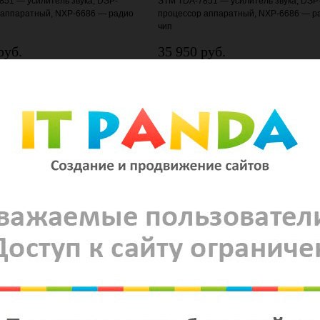
51 — усилитель звука, DSP-
STM TDA-7851 — усилитель звука, DSP
 аппаратный, NXP-6686 — радио
процессор аппаратный, NXP-6686 — р
чип
руб.
35 950 руб.
 в корзину
Добавить в корзину