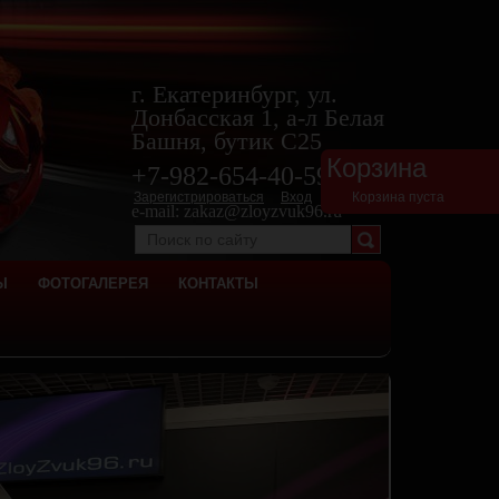
г. Екатеринбург, ул.
Донбасская 1, а-л Белая
Башня, бутик С25
Корзина
+7-982-654-40-
59
Зарегистрироваться
Вход
Корзина пуста
e-mail:
zakaz@zloyzvuk96.ru
Ы
ФОТОГАЛЕРЕЯ
КОНТАКТЫ