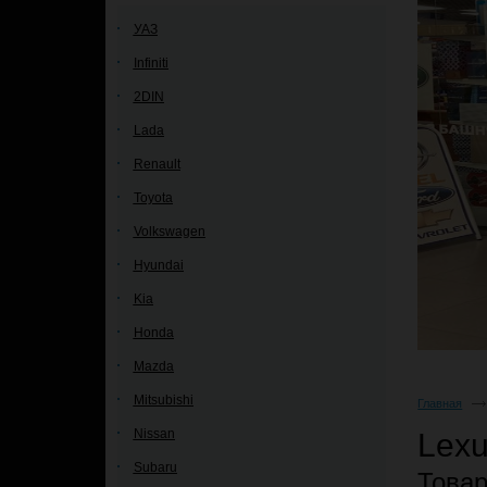
УАЗ
Infiniti
2DIN
Lada
Renault
Toyota
Volkswagen
Hyundai
Kia
Honda
Mazda
Mitsubishi
Главная
Nissan
Lex
Subaru
Това