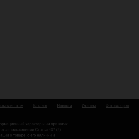
вым клиентам
Каталог
Новости
Отзывы
Фотогалерея
ормационный характер и ни при каких
яется положениями Статьи 437 (2)
ции о товаре, о его наличии и