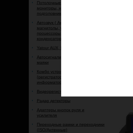
Потолочные мониторы и
Головное
мониторы, на панель и
3/32 Lex
подголовник.
2018
Автозвук ( Акустика, сабвуферы,
магнитолы, усилители,
Android 10
процессоры, кабель,
QLED-матри
конденсаторы, рамки, и др.)
STM TDA-78
Аппаратны
Yatour AUX, IPOD, USB адаптеры
NXP-6686 
Автосигнализации, брелоки к ним,
24 950 
маяки
Комбо устройства 3 в 1
Добавить
(регистратор+радар+GPS-
информатор)
Видеорегистраторы
Радар детекторы
Адаптеры кнопок руля и
усилителя
Переходные рамки и переходники
(ISO/Антенные)