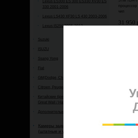
STM TDA-78
Lexus ES300 ES 300 ES330 XV30 ES
процессор
330 2001-2006
чип
Lexus LS430 XF30 LS 430 2003-2006
31 950 
Lexus IS250 2005-2013
Добавить
Suzuki
ISUZU
Ssang Yong
Fiat
GM(Dodge, Chrysler, Jeep)
Citroen, Peugeot
Китайские бренды: Zotye, Chery, Lifan,
Great Wall / Haval и др.
Дополнительное оборудование
Камеры заднего и переднего вида
(штатные и универсальные)