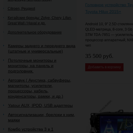
Головное устройство Te
Citroen, Peugeot
Toyota Hilux 2015+
Китайские бренды: Zotye, Chery, Lifan,
Great Wall / Haval и др.
Android 10, 9" 2.5D стеклян
QLED-матрица, 8-core, 3 Gb
Дополнительное оборудование
STM TDA-7851 — усилитель 
процессор аппаратный, NX
Камеры заднего и переднего вида
чип
(штатные и универсальные)
35 500 руб.
Потолочные мониторы и
мониторы, на панель и
Добавить в корзину
подголовник.
Автозвук ( Акустика, сабвуферы,
магнитолы, усилители,
процессоры, кабель,
конденсаторы, рамки, и др.)
Yatour AUX, IPOD, USB адаптеры
Автосигнализации, брелоки к ним,
маяки
Комбо устройства 3 в 1