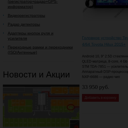
(регистратор+радар+GPS-
информатор)
Видеорегистраторы
Радар детекторы
Адаптеры кнопок руля и
Головное устройство Te
усилителя
4/64 Toyota Hilux 2015+
Переходные рамки и переходники
(ISO/Антенные)
Android 10, 9" 2.5D стеклян
QLED-матрица, 8-core, 4 Gb
STM TDA-7851 — усилитель 
Новости и Акции
Аппаратный DSP-процессо
NXP-6686 — радио чип
33 950 руб.
Добавить в корзину