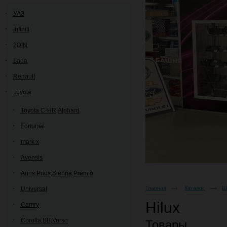
УАЗ
Infiniti
2DIN
Lada
Renault
Toyota
Toyota C-HR,Alphard
Fortuner
mark x
Avensis
Auris,Prius,Sienna,Premio
Главная
Каталог
Ш
Universal
Hilux
Camry
Corolla,BB,Verso
Товары