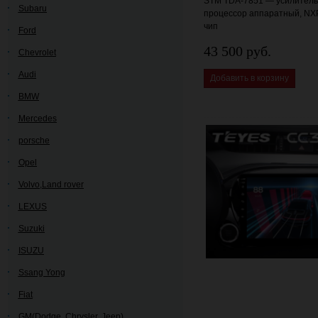
STM TDA-7851 — усилитель 
Subaru
процессор аппаратный, NX
чип
Ford
43 500 руб.
Chevrolet
Audi
Добавить в корзину
BMW
Mercedes
porsche
Opel
Volvo,Land rover
LEXUS
Suzuki
ISUZU
Ssang Yong
Fiat
GM(Dodge, Chrysler, Jeep)