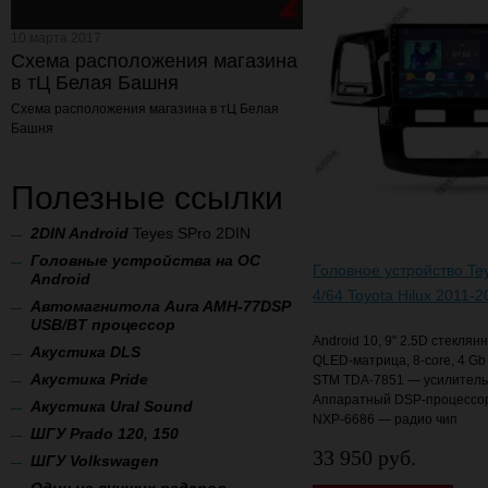
10 марта 2017
Схема расположения магазина
в тЦ Белая Башня
Схема расположения магазина
в тЦ Белая
Башня
Полезные ссылки
2
DIN Android
Teyes SPro 2DIN
Головные устройства на ОС
Головное устройство Te
Android
4/64 Toyota Hilux 2011-
Автомагнитола Aura AMH-77DSP
USB/BT процессор
Android 10, 9" 2.5D стеклян
А
кустика DLS
QLED-матрица, 8-core, 4 Gb
Акустика Pride
STM TDA-7851 — усилитель 
Аппаратный DSP-процессо
Акустика Ural Sound
NXP-6686 — радио чип
ШГУ Prado 120, 150
33 950 руб.
ШГУ Volkswagen
Один из лучших радаров