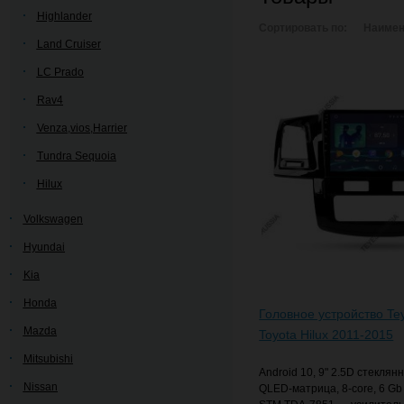
Highlander
Сортировать по:
Наимен
Land Cruiser
LC Prado
Rav4
Venza,vios,Harrier
Tundra Sequoia
Hilux
Volkswagen
Hyundai
Kia
Honda
Головное устройство Te
Mazda
Toyota Hilux 2011-2015
Mitsubishi
Android 10, 9" 2.5D стеклян
Nissan
QLED-матрица, 8-core, 6 G