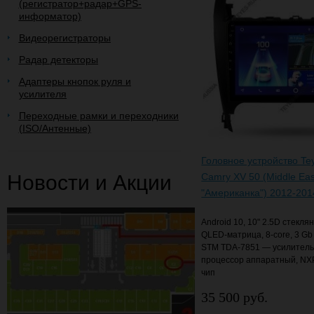
(регистратор+радар+GPS-
информатор)
Видеорегистраторы
Радар детекторы
Адаптеры кнопок руля и
усилителя
Переходные рамки и переходники
(ISO/Антенные)
Головное устройство Te
Новости и Акции
Camry XV 50 (Middle Ea
"Американка") 2012-201
Android 10, 10" 2.5D стекля
QLED-матрица, 8-core, 3 Gb
STM TDA-7851 — усилитель 
процессор аппаратный, NX
чип
35 500 руб.