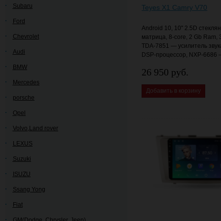
Subaru
Teyes X1 Camry V70
Ford
Android 10, 10" 2.5D стекля
Chevrolet
матрица, 8-core, 2 Gb Ram,
TDA-7851 — усилитель звук
Audi
DSP-процессор, NXP-6686 
BMW
26 950 руб.
Mercedes
Добавить в корзину
porsche
Opel
Volvo,Land rover
LEXUS
Suzuki
ISUZU
Ssang Yong
Fiat
GM(Dodge, Chrysler, Jeep)