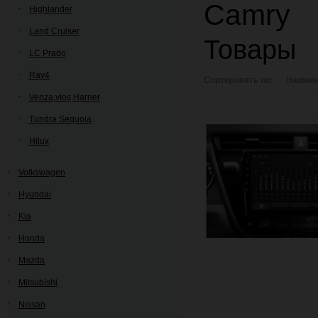
Camry
Highlander
Land Cruiser
Товары
LC Prado
Rav4
Сортировать по:
Наимен
Venza,vios,Harrier
Tundra Sequoia
Hilux
Volkswagen
Hyundai
Kia
Honda
Mazda
Mitsubishi
Nissan