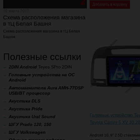
Добавить в корзину
10 марта 2017
Схема расположения магазина
в тЦ Белая Башня
Схема расположения магазина
в тЦ Белая
Башня
Полезные ссылки
2
DIN Android
Teyes SPro 2DIN
Головные устройства на ОС
Android
Автомагнитола Aura AMH-77DSP
USB/BT процессор
А
кустика DLS
Акустика Pride
Головное устройство Te
Акустика Ural Sound
Toyota Camry 5 XV 30 2
ШГУ Prado 120, 150
ШГУ Volkswagen
Android 10, 9" 2.5D стеклян
Один из лучших радаров