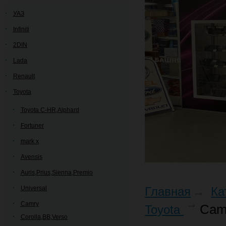
УАЗ
Infiniti
2DIN
Lada
Renault
Toyota
Toyota C-HR,Alphard
Fortuner
mark x
Avensis
Auris,Prius,Sienna,Premio
Universal
Главная
Ка
Camry
Cam
Toyota
Corolla,BB,Verso