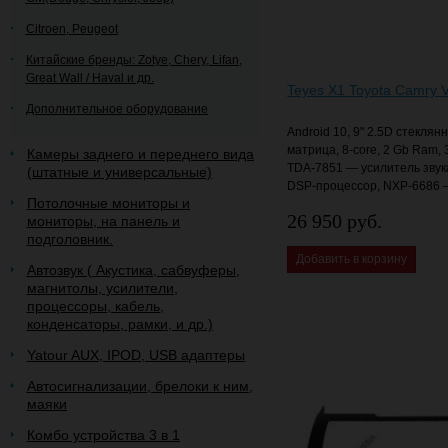
Citroen, Peugeot
Китайские бренды: Zotye, Chery, Lifan,
Great Wall / Haval и др.
Teyes X1 Toyota Camry 
Дополнительное оборудование
Android 10, 9" 2.5D стеклян
матрица, 8-core, 2 Gb Ram,
Камеры заднего и переднего вида
TDA-7851 — усилитель звук
(штатные и универсальные)
DSP-процессор, NXP-6686 
Потолочные мониторы и
26 950 руб.
мониторы, на панель и
подголовник.
Добавить в корзину
Автозвук ( Акустика, сабвуферы,
магнитолы, усилители,
процессоры, кабель,
конденсаторы, рамки, и др.)
Yatour AUX, IPOD, USB адаптеры
Автосигнализации, брелоки к ним,
маяки
Комбо устройства 3 в 1