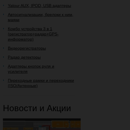
Yatour AUX, IPOD, USB адаптеры
Автосигнализации, брелоки к ним,
маяки
Комбо устройства 3 в 1
(регистратор+радар+GPS-
информатор)
Видеорегистраторы
Радар детекторы
Адаптеры кнопок руля и
усилителя
Переходные рамки и переходники
(ISO/Антенные)
Новости и Акции