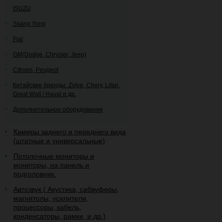
ISUZU
Ssang Yong
Fiat
GM(Dodge, Chrysler, Jeep)
Citroen, Peugeot
Китайские бренды: Zotye, Chery, Lifan,
Great Wall / Haval и др.
Дополнительное оборудование
Камеры заднего и переднего вида
(штатные и универсальные)
Потолочные мониторы и
мониторы, на панель и
подголовник.
Автозвук ( Акустика, сабвуферы,
магнитолы, усилители,
процессоры, кабель,
конденсаторы, рамки, и др.)