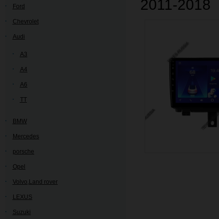
2011-2018
Ford
Chevrolet
Audi
A3
A4
A6
TT
BMW
Mercedes
porsche
Opel
Volvo,Land rover
LEXUS
Suzuki