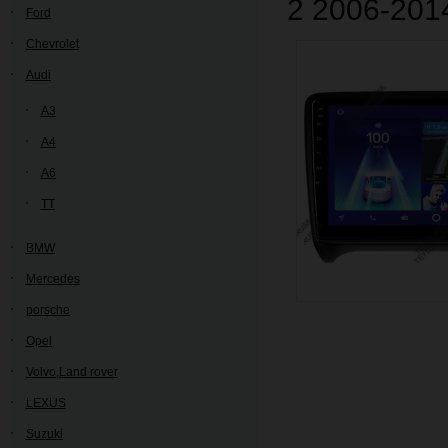
2 2006-201
Ford
Chevrolet
Audi
A3
A4
A6
TT
BMW
Mercedes
porsche
Opel
Volvo,Land rover
LEXUS
Suzuki