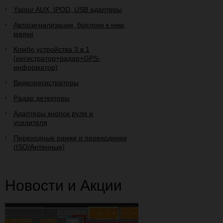
Yatour AUX, IPOD, USB адаптеры
Автосигнализации, брелоки к ним,
маяки
Комбо устройства 3 в 1
(регистратор+радар+GPS-
информатор)
Видеорегистраторы
Радар детекторы
Адаптеры кнопок руля и
усилителя
Переходные рамки и переходники
(ISO/Антенные)
Новости и Акции