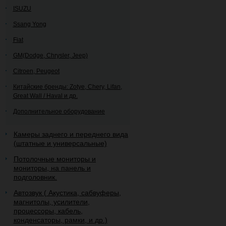
ISUZU
Ssang Yong
Fiat
GM(Dodge, Chrysler, Jeep)
Citroen, Peugeot
Китайские бренды: Zotye, Chery, Lifan,
Great Wall / Haval и др.
Дополнительное оборудование
Камеры заднего и переднего вида
(штатные и универсальные)
Потолочные мониторы и
мониторы, на панель и
подголовник.
Автозвук ( Акустика, сабвуферы,
магнитолы, усилители,
процессоры, кабель,
конденсаторы, рамки, и др.)