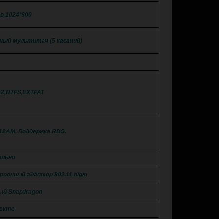
в 1024*800
ый мультитач (5 касаний)
32,NTFS,EXTFAT
 12AM. Поддержка RDS.
ально
роенный адаптер 802.11 b/g/n
ый Snapdragon
лекте