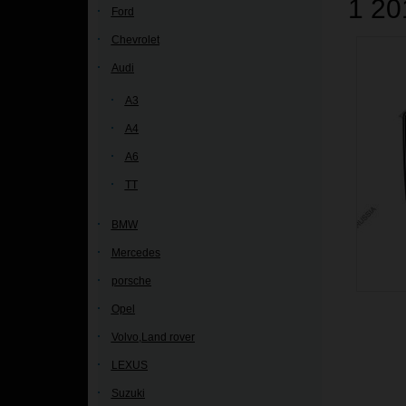
1 20
Ford
Chevrolet
Audi
A3
A4
A6
TT
BMW
Mercedes
porsche
Opel
Volvo,Land rover
LEXUS
Suzuki