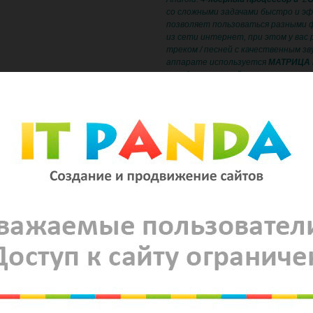
со сложными задачами быстро и э
позволяет пользоваться разными 
из сети интернет, при этом у вас
треком / песней с качественным зв
аппарате используется
МАТРИЦА 
выходит на новый уровень: картинка
весьма широкий. Сборка устройств
Возможности такого устройства п
пользоваться любыми программами 
просматривая ТВ. Можете подключи
фильмами. Сможете диагностиров
его работы не посещая автосервис
навигационной программе голосом
другое… В данном головном устро
компоненты.
ОСНОВНЫЕ