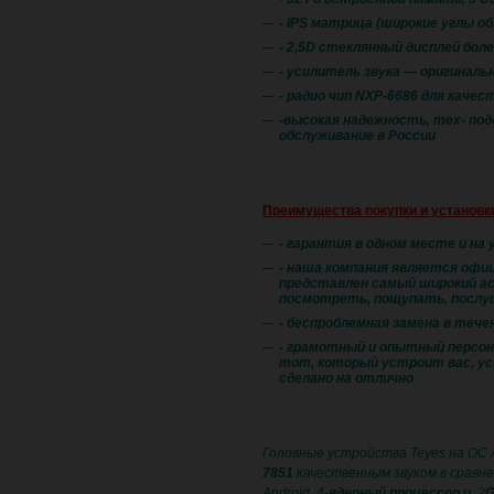
- IPS матрица (широкие углы о
- 2,5D стеклянный дисплей бол
- усилитель звука — оригинал
- радио чип NXP-6686 для качес
​-высокая надежность, тех- по
обслуживание в России
Преимущества покупки и установки
- гарантия в одном месте и на 
- наша компания является офиц
представлен самый широкий ас
посмотреть, пощупать, послу
- беспроблемная замена в течен
- грамотный и опытный персон
тот, который устроит вас, ус
сделано на отлично
Головные устройства Teyes на ОС 
7851
качественным звуком в сравн
Android. 4
-ядерный процессор и
2
G