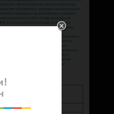
ффективно. Многозадачность данного устройства
функциями одновременно, например скачивать фильм
 работает навигация и вы наслаждетесь любимым
уком на магнитоле Letrun. К тому же на данном
IPS
, благодаря которой качество изображения
 сочная, яркая, бликов по-минимому, угол обзора
а выполнена на очень высокм уровне.
рактически безграничны — вы сможете скачивать и
из Google Play, одновременно слушая радио или
ть флэшку или жесткий диск с музыкой или
ать свой автомобиль, контролировать параметры
. Управлять устройством и задавать адрес в
. Устроить мобильный офис в машине и многое
йстве используются только качественные
 ХАРАКТЕРИСТИКИ:
GPS навигация