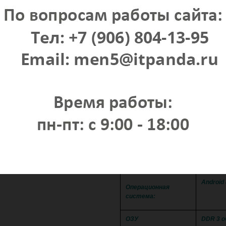
Bl
Воспроизведение с USB носителе
Сенсо
Возможность 
ПОДРОБНЫ
Android 
Операционная
система:
ОЗУ
DDR 3 о