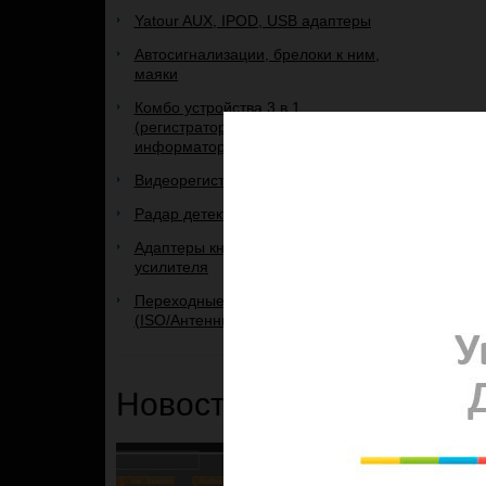
Yatour AUX, IPOD, USB адаптеры
Автосигнализации, брелоки к ним,
маяки
Комбо устройства 3 в 1
(регистратор+радар+GPS-
информатор)
Видеорегистраторы
Радар детекторы
Адаптеры кнопок руля и
усилителя
Переходные рамки и переходники
(ISO/Антенные)
Новости и Акции