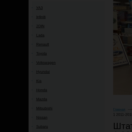
УАЗ
Infiniti
2DIN
Lada
Renault
Toyota
Volkswagen
Hyundai
Kia
Honda
Mazda
Mitsubishi
Главная
1 2011-201
Nissan
Штат
Subaru