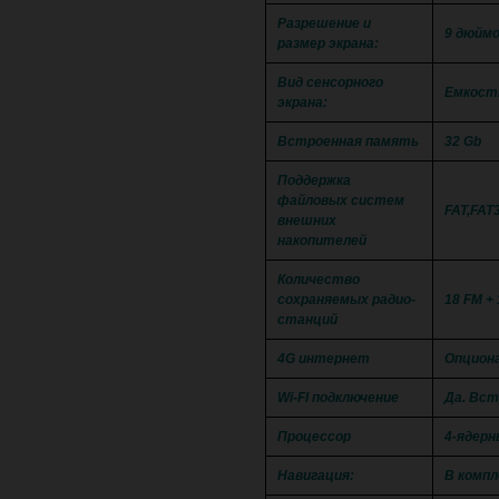
Разрешение и
9 дюймо
размер экрана:
Вид сенсорного
Емкостн
экрана:
Встроенная память
32 Gb
Поддержка
файловых систем
FAT,FAT
внешних
накопителей
Количество
сохраняемых радио-
18 FM +
станций
4G интернет
Опцион
Wi-FI подключение
Да. Вст
Процессор
4-ядерн
Навигация:
В комп