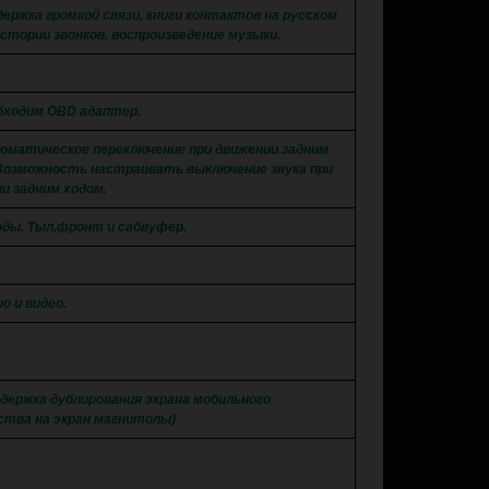
держка громкой связи, книги контактов на русском
истории звонков, воспроизведение музыки.
бходим OBD адаптер.
оматическое переключение при движении задним
Возможность настраивать выключение звука при
и задним ходом.
оды. Тыл,фронт и сабвуфер.
о и видео.
ддержка дублирования экрана мобильного
тва на экран магнитолы)