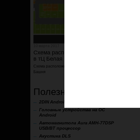
10 марта 2017
Схема расположения магазина
в тЦ Белая Башня
Схема расположения магазина
в тЦ Белая
Башня
Полезные ссылки
2
DIN Android
Teyes SPro 2DIN
Головные устройства на ОС
Android
Автомагнитола Aura AMH-77DSP
USB/BT процессор
А
кустика DLS