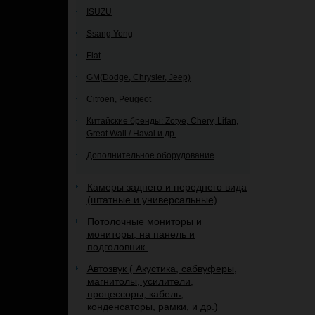
ISUZU
Ssang Yong
Fiat
GM(Dodge, Chrysler, Jeep)
Citroen, Peugeot
Китайские бренды: Zotye, Chery, Lifan,
Great Wall / Haval и др.
Дополнительное оборудование
Камеры заднего и переднего вида
(штатные и универсальные)
Потолочные мониторы и
мониторы, на панель и
подголовник.
Автозвук ( Акустика, сабвуферы,
магнитолы, усилители,
процессоры, кабель,
конденсаторы, рамки, и др.)