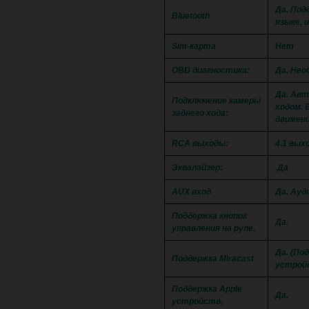
Да. Под
Bluetooth
языке, 
Sim-карта
Нет
OBD диагностика:
Да. Нео
Да. Авт
Подключение камеры
ходом. 
заднего хода:
движени
RCA выходы:
4.1 вых
Эквалайзер:
Да
AUX вход
Да. Ауди
Поддержка кнопок
Да.
управления на руле.
Да. (По
Поддержка Miracast
устройс
Поддержка Apple
Да.
устройств.