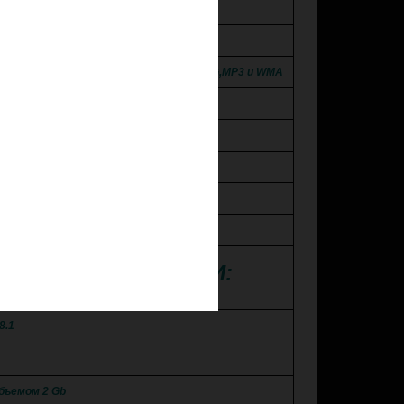
Экран 9 дюймов!
uetooth громкая связь.
й MKV, MP4, DIVX, Lossless Audio, JPEG,MP3 и WMA
рный экран. Матрица IPS!
4 ядерный процессор
Wi-Fi
FM/AM радио
подключения Apple iPhone, iPad
Е ХАРАКТЕРИСТИКИ:
8.1
бъемом 2 Gb