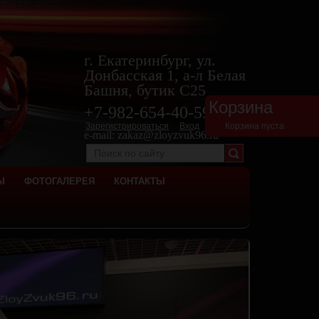
г. Екатеринбург, ул.
Донбасская 1, а-л Белая
Башня, бутик С25
Корзина
+7-982-654-40-
59
Зарегистрироваться
Вход
Корзина пуста
e-mail:
zakaz@zloyzvuk96.ru
Ы
ФОТОГАЛЕРЕЯ
КОНТАКТЫ