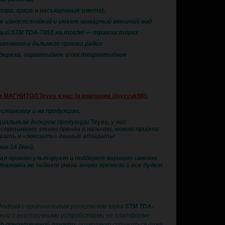
бзора, яркие и насыщенные цвета),
ее износостойкий и имеет шикарный внешний вид
ьный STM TDA-7851 на mosfet — транзисторах
твенного и дальнего приема радио
ддержка, гарантийное и постгарантийное
 МАГНИТОЛ Teyes у нас (в компании zloyzvuk96):
установку и на продукцию,
иальным дилером продукции Teyes, у нас
сортимент этого бренда в наличии, можно прийти
шать и «поюзать» данные аппараты
ие 14 дней,
ал проконсультирует и подберет вариант именно
тановка не займет очень много времени и все будет
Android с оригинальным усилителем звука
STM TDA-
ении с аналогичными устройствами на платформе
b оператвивной памяти
позволяют справиться даже