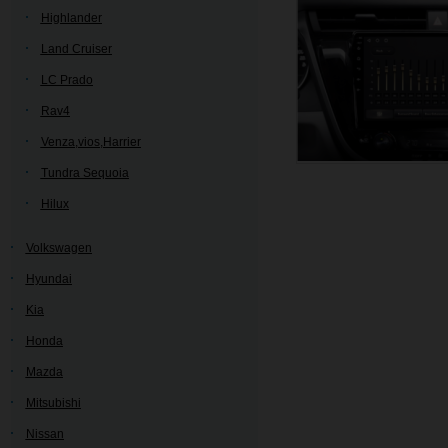
Highlander
Land Cruiser
LC Prado
Rav4
Venza,vios,Harrier
Tundra Sequoia
Hilux
Volkswagen
Hyundai
Kia
Honda
Mazda
Mitsubishi
Nissan