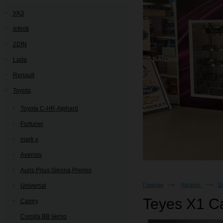
УАЗ
Infiniti
2DIN
Lada
Renault
Toyota
Toyota C-HR,Alphard
Fortuner
mark x
Avensis
Auris,Prius,Sienna,Premio
Главная
Каталог
Ш
Universal
Teyes X1 C
Camry
Corolla,BB,Verso