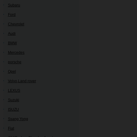
Subaru
Ford
Chevrolet
Audi
BMW
Mercedes
porsche
Opel
Volvo,Land rover
LEXUS
Suzuki
ISUZU
Ssang Yong
Fiat