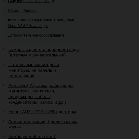
GM(Dodge, Chrysler, Jeep)
Citroen, Peugeot
Китайские бренды: Zotye, Chery, Lifan,
Great Wall / Haval и др.
Дополнительное оборудование
Камеры заднего и переднего вида
(штатные и универсальные)
Потолочные мониторы и
мониторы, на панель и
подголовник.
Автозвук ( Акустика, сабвуферы,
магнитолы, усилители,
процессоры, кабель,
конденсаторы, рамки, и др.)
Yatour AUX, IPOD, USB адаптеры
Автосигнализации, брелоки к ним,
маяки
Комбо устройства 3 в 1