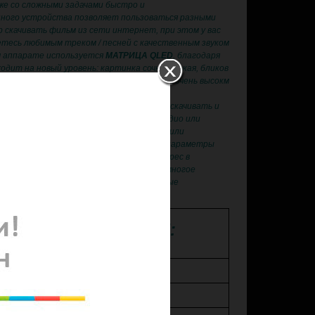
же со сложными задачами быстро и
ного устройства позволяет пользоваться разными
 скачивать фильм из сети интернет, при этом у вас
тесь любимым треком / песней с качественным звуком
м аппарате используется
МАТРИЦА QLED
, благодаря
дит на новый уровень: картинка сочная, яркая, бликов
широкий. Сборка устройства выполнена на очень высокм
рактически безграничны — вы сможете скачивать и
из Google Play, одновременно слушая радио или
ть флэшку или жесткий диск с музыкой или
ать свой автомобиль, контролировать параметры
. Управлять устройством и задавать адрес в
. Устроить мобильный офис в машине и многое
йстве используются только качественные
 ХАРАКТЕРИСТИКИ:
GPS навигация
Экран 9 дюймов!