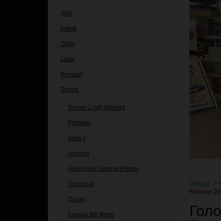
УАЗ
Infiniti
2DIN
Lada
Renault
Toyota
Toyota C-HR,Alphard
Fortuner
mark x
Avensis
Auris,Prius,Sienna,Premio
Главная
Universal
Fortuner 2
Camry
Голо
Corolla,BB,Verso