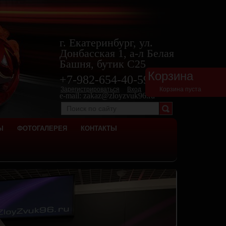
г. Екатеринбург, ул.
Донбасская 1, а-л Белая
Башня, бутик С25
Корзина
+7-982-654-40-
59
Зарегистрироваться
Вход
Корзина пуста
e-mail:
zakaz@zloyzvuk96.ru
Ы
ФОТОГАЛЕРЕЯ
КОНТАКТЫ