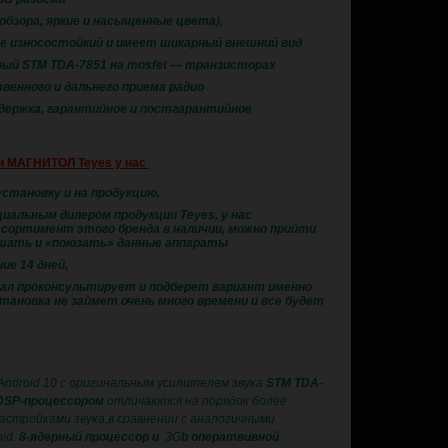
обзора, яркие и насыщенные цвета),
ее износостойкий и имеет шикарный внешний вид
ьный STM TDA-7851 на mosfet — транзисторах
твенного и дальнего приема радио
ддержка, гарантийное и постгарантийное
и МАГНИТОЛ Teyes у нас
установку и на продукцию,
иальным дилером продукции Teyes, у нас
сортимент этого бренда в наличии, можно прийти
шать и «поюзать» данные аппараты
ие 14 дней,
ал проконсультирует и подберет вариант именно
тановка не займет очень много времени и все будет
Android 10 с оригинальным усилителем звука
STM TDA-
DSP-процессором
отличаются на порядок более
астройками звука,в сравнении с аналогичными
id.
8-ядерный процессор и
3G
b оператвивной