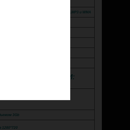
uetooth громкая связь.
й MKV, MP4, DIVX, Lossless Audio, JPEG,MP3 и WMA
ный экран. Матрица QLED!
8 ядерный процессор
4G интернет ,Wi-Fi
FM/AM радио
подключения Apple iPhone, iPad
Е ХАРАКТЕРИСТИКИ:
10
бъемом 3Gb
в 1280*720