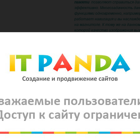
памяти
позволяют справиться да
эффективно. Многозадачность дан
функциями одновременно, например
работает навигация и вы наслажде
на магнитоле. К тому же на данно
которой качество изображения выхо
по-минимому, угол обзора весьма 
уровне.
Возможности такого устройства п
пользоваться любыми программами 
просматривая ТВ. Можете подключи
фильмами. Сможете диагностиров
его работы не посещая автосервис
навигационной программе голосом
другое… В данном головном устро
компоненты.
ОСНОВНЫЕ