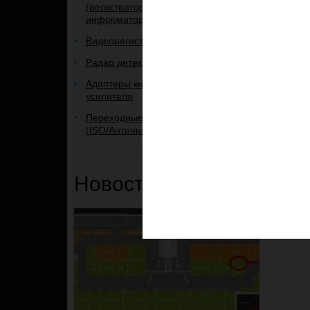
(регистратор+радар+GPS-
информатор)
Видеорегистраторы
Радар детекторы
Адаптеры кнопок руля и
усилителя
Переходные рамки и переходники
(ISO/Антенные)
Новости и Акции