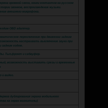
ержка громкой связи, книги контактов на русском
стории звонков, воспроизведение музыки.
ение внешнего микрофона.
бходим OBD адаптер.
оматическое переключение при движении задним
Возможность настраивать выключение звука при
и задним ходом.
оды. Тыл,фронт и сабвуфер.
сный, возможность выставить срезы и временные
и
о и видео.
держка дублирования экрана мобильного
тва на экран магнитолы)