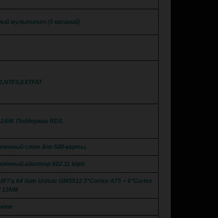
ый мультитач (5 касаний)
2,NTFS,EXTFAT
12AM. Поддержка RDS.
роенный слот для SIM-карты.
оенный адаптер 802.11 b/g/n
.8ГГц 64 бит Unisoc UMS512 2*Cortex A75 + 6*Cortex
 12NM
екте