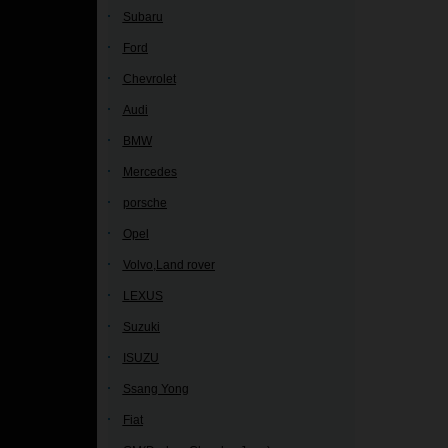
Subaru
Ford
Chevrolet
Audi
BMW
Mercedes
porsche
Opel
Volvo,Land rover
LEXUS
Suzuki
ISUZU
Ssang Yong
Fiat