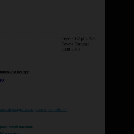
Teyes CC2 plus 3/32
Toyota Fortuner
2008-2014
новочном центре
НО
данный раздел находится в разработке)
перативной памяти
USB разъема