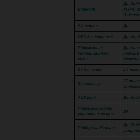
Да. Подд
Bluetooth
языке, и
Подключ
Sim-карта
Да
OBD диагностика:
Да. Нео
Подключение
Да. Авт
камеры заднего
ходом. 
хода:
движени
RCA выходы:
4.1 вых
27 поло
Эквалайзер:
задержк
AUX вход
Да. Ауди
Поддержка кнопок
Да.
управления на руле.
Да. (Под
Поддержка Miracast
устройс