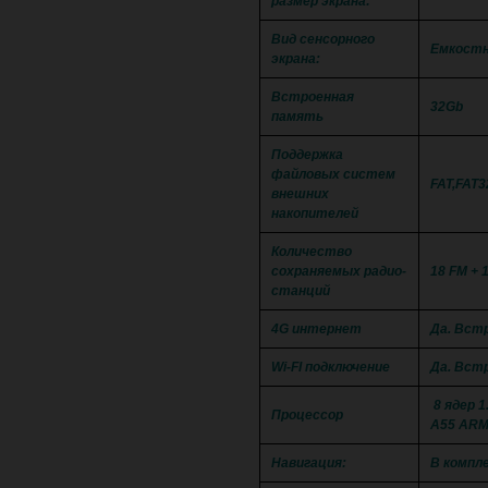
размер экрана:
Вид сенсорного
Емкостн
экрана:
Встроенная
32Gb
память
Поддержка
файловых систем
FAT,FAT3
внешних
накопителей
Количество
сохраняемых радио-
18 FM + 
станций
4G интернет
Да. Вст
Wi-FI подключение
Да. Встр
8 ядер 1
Процессор
A55 ARM
Навигация:
В компл