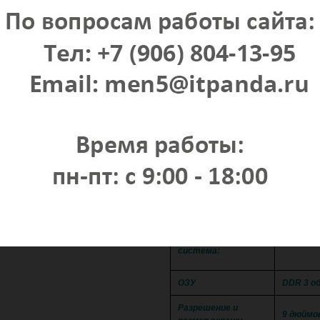
Bl
Воспроизведение с USB носителе
Сенсор
Возможность 
ПОДРОБНЫ
Android 
Операционная
система:
ОЗУ
DDR 3 о
Разрешение и
9 дюймо