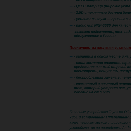
- QLED матрица (широкие углы 
- 2,5D стеклянный дисплей бол
- усилитель звука — оригинал
- радио чип NXP-6686 для качес
​-высокая надежность, тех- по
обслуживание в России
Преимущества покупки и установк
- гарантия в одном месте и на 
- наша компания является офиц
представлен самый широкий ас
посмотреть, пощупать, послу
- беспроблемная замена в течен
- грамотный и опытный персон
тот, который устроит вас, ус
сделано на отлично
Головные устройства Teyes на ОС 
7851 и встроенным аппаратным 
качественным звуком и широкими н
устройствами на платформе Andro