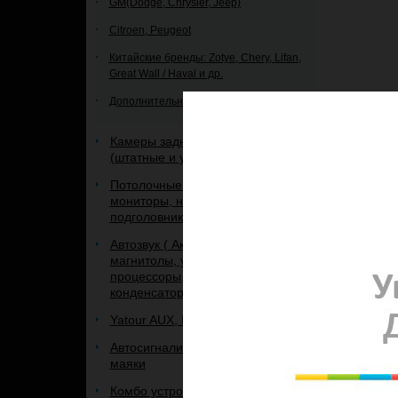
GM(Dodge, Chrysler, Jeep)
Citroen, Peugeot
Китайские бренды: Zotye, Chery, Lifan,
Great Wall / Haval и др.
Дополнительное оборудование
Камеры заднего и переднего вида
(штатные и универсальные)
Потолочные мониторы и
мониторы, на панель и
подголовник.
Автозвук ( Акустика, сабвуферы,
магнитолы, усилители,
процессоры, кабель,
конденсаторы, рамки, и др.)
Yatour AUX, IPOD, USB адаптеры
Автосигнализации, брелоки к ним,
маяки
Комбо устройства 3 в 1