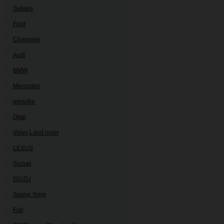
Subaru
Ford
Chevrolet
Audi
BMW
Mercedes
porsche
Opel
Volvo,Land rover
LEXUS
Suzuki
ISUZU
Ssang Yong
Fiat