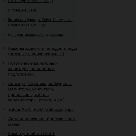
GM(Dodge, Chrysler, Jeep)
Citroen, Peugeot
Китайские бренды: Zotye, Chery, Lifan,
Great Wall / Haval и др.
Дополнительное оборудование
Камеры заднего и переднего вида
(штатные и универсальные)
Потолочные мониторы и
мониторы, на панель и
подголовник.
Автозвук ( Акустика, сабвуферы,
магнитолы, усилители,
процессоры, кабель,
конденсаторы, рамки, и др.)
Yatour AUX, IPOD, USB адаптеры
Автосигнализации, брелоки к ним,
маяки
Комбо устройства 3 в 1