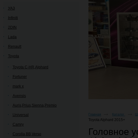
УАЗ
Infiniti
2DIN
Lada
Renault
Toyota
Toyota C-HR,Alphard
Fortuner
mark x
Avensis
Auris,Prius,Sienna,Premio
Главная
Каталог
Ш
Universal
Toyota Alphard 2015+
Camry
Головное у
Corolla,BB,Verso