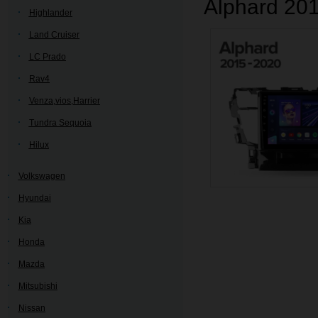
Alphard 20
Highlander
Land Cruiser
LC Prado
Rav4
Venza,vios,Harrier
Tundra Sequoia
Hilux
Volkswagen
Hyundai
Kia
Honda
Mazda
Mitsubishi
Nissan