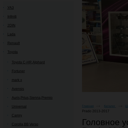
УАЗ
Infiniti
2DIN
Lada
Renault
Toyota
Toyota C-HR,Alphard
Fortuner
mark x
Avensis
Auris,Prius,Sienna,Premio
Главная
Каталог
Ш
Universal
Prado 2013-2017
Camry
Головное ус
Corolla,BB,Verso