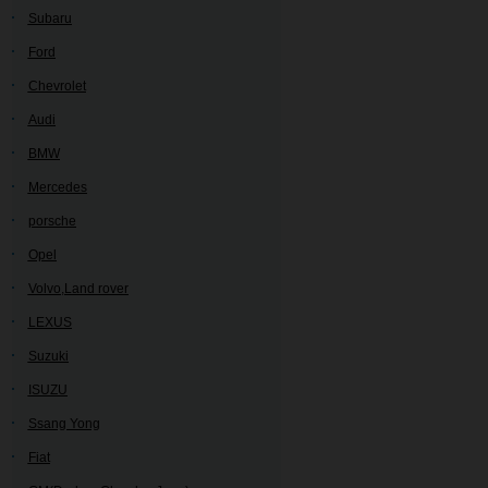
Subaru
Ford
Chevrolet
Audi
BMW
Mercedes
porsche
Opel
Volvo,Land rover
LEXUS
Suzuki
ISUZU
Ssang Yong
Fiat