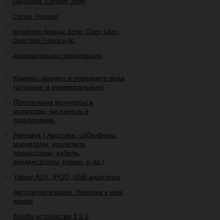
GM(Dodge, Chrysler, Jeep)
Citroen, Peugeot
Китайские бренды: Zotye, Chery, Lifan,
Great Wall / Haval и др.
Дополнительное оборудование
Камеры заднего и переднего вида
(штатные и универсальные)
Потолочные мониторы и
мониторы, на панель и
подголовник.
Автозвук ( Акустика, сабвуферы,
магнитолы, усилители,
процессоры, кабель,
конденсаторы, рамки, и др.)
Yatour AUX, IPOD, USB адаптеры
Автосигнализации, брелоки к ним,
маяки
Комбо устройства 3 в 1