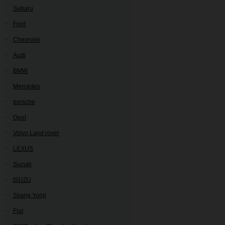
Subaru
Ford
Chevrolet
Audi
BMW
Mercedes
porsche
Opel
Volvo,Land rover
LEXUS
Suzuki
ISUZU
Ssang Yong
Fiat