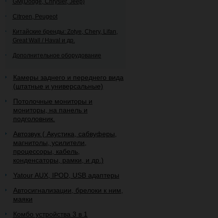
GM(Dodge, Chrysler, Jeep)
Citroen, Peugeot
Китайские бренды: Zotye, Chery, Lifan,
Great Wall / Haval и др.
Дополнительное оборудование
Камеры заднего и переднего вида
(штатные и универсальные)
Потолочные мониторы и
мониторы, на панель и
подголовник.
Автозвук ( Акустика, сабвуферы,
магнитолы, усилители,
процессоры, кабель,
конденсаторы, рамки, и др.)
Yatour AUX, IPOD, USB адаптеры
Автосигнализации, брелоки к ним,
маяки
Комбо устройства 3 в 1