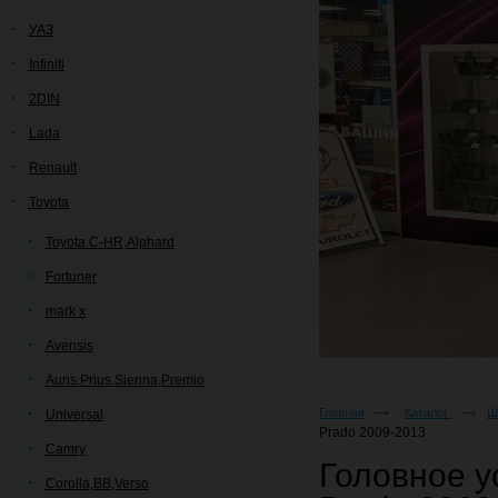
УАЗ
Infiniti
2DIN
Lada
Renault
Toyota
Toyota C-HR,Alphard
Fortuner
mark x
Avensis
Auris,Prius,Sienna,Premio
Главная
Каталог
Ш
Universal
Prado 2009-2013
Camry
Головное у
Corolla,BB,Verso