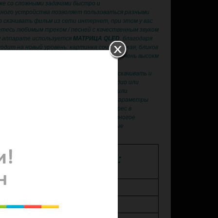
же со сложными задачами быстро и
ного устройства позволяет пользоваться разными
 скачивать фильм из сети интернет, при этом у вас
тесь любимым треком / песней с качественным звуком
м аппарате используется
МАТРИЦА QLED
, благодаря
дит на новый уровень: картинка сочная, яркая, бликов
широкий. Сборка устройства выполнена на очень высокм
рактически безграничны — вы сможете скачивать и
из Google Play, одновременно слушая радио или
ть флэшку или жесткий диск с музыкой или
ать свой автомобиль, контролировать параметры
. Управлять устройством и задавать адрес в
. Устроить мобильный офис в машине и многое
йстве используются только качественные
 ХАРАКТЕРИСТИКИ:
GPS навигация
Экран 9 дюймов!