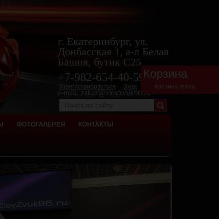
г. Екатеринбург, ул.
Донбасская 1, а-л Белая
Башня, бутик С25
Корзина
+7-982-654-40-
59
Зарегистрироваться
Вход
Корзина пуста
e-mail:
zakaz@zloyzvuk96.ru
Ы
ФОТОГАЛЕРЕЯ
КОНТАКТЫ