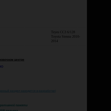
Teyes CC3 6/128
Toyota Sienna 2010-
2014
новочном центре
НО
данный раздел находится в разработке)
перативной памяти
 USB разъема