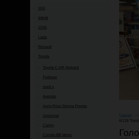
УАЗ
Infiniti
2DIN
Lada
Renault
Toyota
Toyota C-HR,Alphard
Fortuner
mark x
Avensis
Auris,Prius,Sienna,Premio
Главная
Universal
6/128 Toyo
Camry
Голо
Corolla,BB,Verso