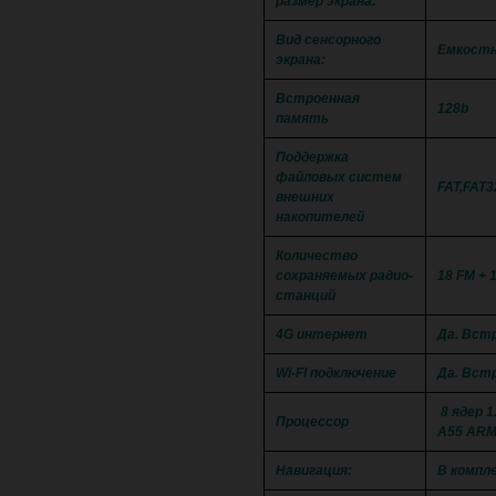
размер экрана:
Вид сенсорного
Емкостн
экрана:
Встроенная
128b
память
Поддержка
файловых систем
FAT,FAT3
внешних
накопителей
Количество
сохраняемых радио-
18 FM + 
станций
4G интернет
Да. Вст
Wi-FI подключение
Да. Встр
8 ядер 1
Процессор
A55 ARM
Навигация:
В компл