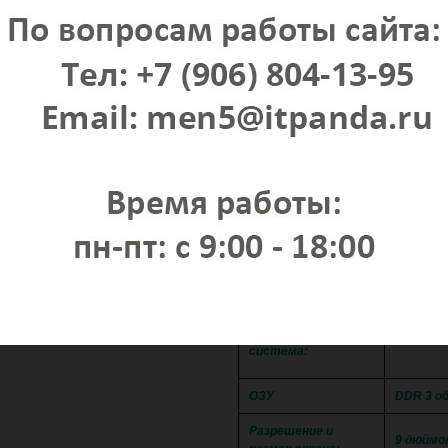
Bl
Воспроизведение с USB носителе
Сенсор
Возможность 
ПОДРОБНЫ
Android 
Операционная
система:
ОЗУ
DDR 3 о
Разрешение и
9 дюймо