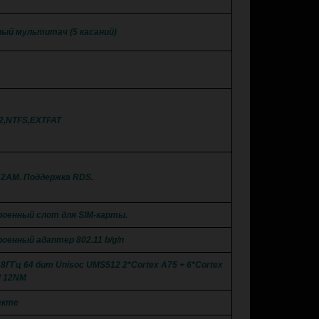
ый мультитач (5 касаний)
2,NTFS,EXTFAT
12AM. Поддержка RDS.
роенный слот для SIM-карты.
оенный адаптер 802.11 b/g/n
.8ГГц 64 бит Unisoc UMS512 2*Cortex A75 + 6*Cortex
 12NM
екте