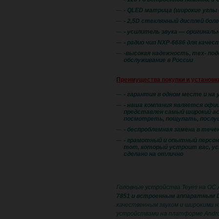
- QLED матрица (широкие углы 
- 2,5D стеклянный дисплей бол
- усилитель звука — оригинал
- радио чип NXP-6686 для качес
​-высокая надежность, тех- по
обслуживание в России
Преимущества покупки и установк
- гарантия в одном месте и на 
- наша компания является офиц
представлен самый широкий ас
посмотреть, пощупать, послу
- беспроблемная замена в течен
- грамотный и опытный персон
тот, который устроит вас, ус
сделано на отлично
Головные устройства Teyes на ОС 
7851 и встроенным аппаратным 
качественным звуком и широкими н
устройствами на платформе Andro