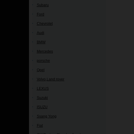
Subaru
Ford
Chevrolet
Audi
BMW
Mercedes
porsche
Opel
Volvo,Land rover
LEXUS
Suzuki
ISUZU
Ssang Yong
Fiat