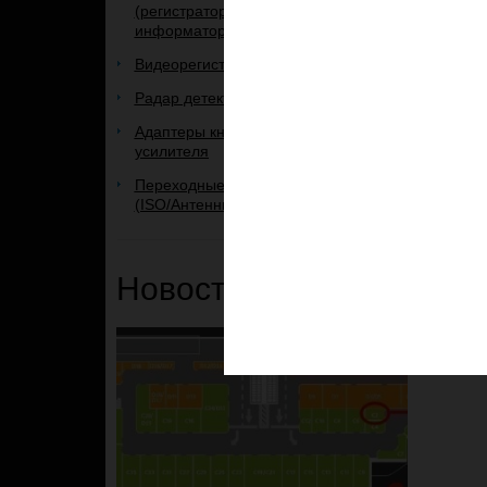
(регистратор+радар+GPS-
информатор)
Видеорегистраторы
Радар детекторы
Адаптеры кнопок руля и
усилителя
Переходные рамки и переходники
(ISO/Антенные)
Новости и Акции