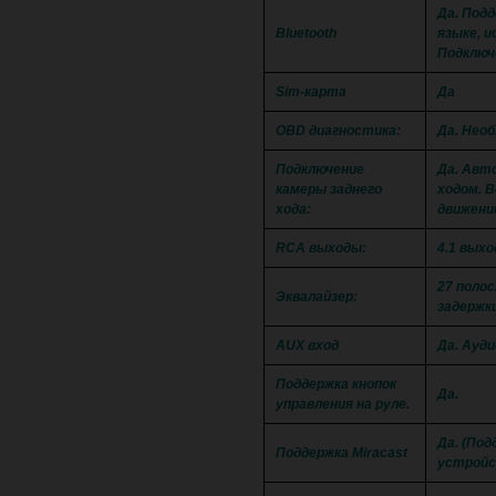
Да. Подд
Bluetooth
языке, и
Подключ
Sim-карта
Да
OBD диагностика:
Да. Нео
Подключение
Да. Авт
камеры заднего
ходом. 
хода:
движени
RCA выходы:
4.1 вых
27 поло
Эквалайзер:
задержк
AUX вход
Да. Ауди
Поддержка кнопок
Да.
управления на руле.
Да. (Под
Поддержка Miracast
устройс