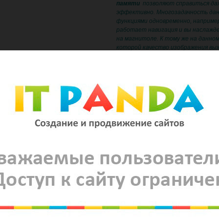
памяти
позволяют справиться да
эффективно. Многозадачность дан
функциями одновременно, например
работает навигация и вы наслажде
на магнитоле. К тому же на данно
которой качество изображения выхо
по-минимому, угол обзора весьма 
уровне.
Возможности такого устройства п
пользоваться любыми программами 
просматривая ТВ. Можете подключи
фильмами. Сможете диагностиров
его работы не посещая автосервис
навигационной программе голосом
другое… В данном головном устро
компоненты.
ОСНОВНЫЕ