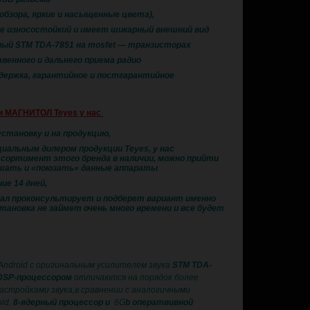
обзора, яркие и насыщенные цвета),
ее износостойкий и имеет шикарный внешний вид
ьный STM TDA-7851 на mosfet — транзисторах
твенного и дальнего приема радио
ддержка, гарантийное и постгарантийное
и МАГНИТОЛ Teyes у нас
установку и на продукцию,
иальным дилером продукции Teyes, у нас
сортимент этого бренда в наличии, можно прийти
шать и «поюзать» данные аппараты
ие 14 дней,
ал проконсультирует и подберет вариант именно
тановка не займет очень много времени и все будет
Android с оригинальным усилителем звука
STM TDA-
DSP-процессором
отличаются на порядок более
астройками звука,в сравнении с аналогичными
id.
8-ядерный процессор и
6G
b оператвивной