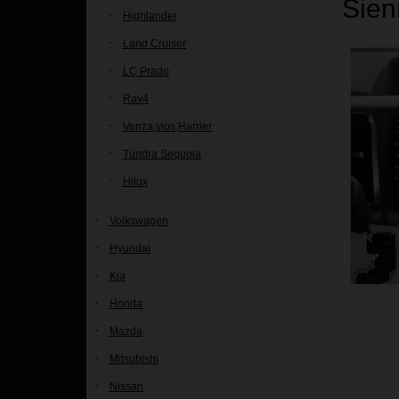
Sien
Highlander
Land Cruiser
LC Prado
Rav4
Venza,vios,Harrier
Tundra Sequoia
Hilux
Volkswagen
Hyundai
Kia
Honda
Mazda
Mitsubishi
Nissan