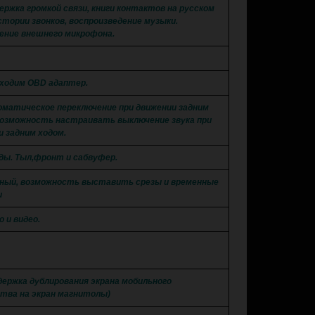
ержка громкой связи, книги контактов на русском
стории звонков, воспроизведение музыки.
ение внешнего микрофона.
бходим OBD адаптер.
оматическое переключение при движении задним
Возможность настраивать выключение звука при
и задним ходом.
оды. Тыл,фронт и сабвуфер.
сный, возможность выставить срезы и временные
и
о и видео.
держка дублирования экрана мобильного
тва на экран магнитолы)