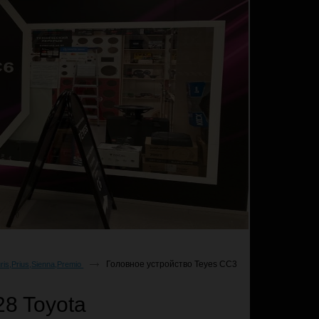
Головное устройство Teyes CC3
ris,Prius,Sienna,Premio
28 Toyota