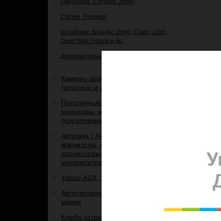
GM(Dodge, Chrysler, Jeep)
Citroen, Peugeot
Китайские бренды: Zotye, Chery, Lifan,
Great Wall / Haval и др.
Дополнительное оборудование
Камеры заднего и переднего вида
(штатные и универсальные)
Потолочные мониторы и
мониторы, на панель и
подголовник.
Автозвук ( Акустика, сабвуферы,
магнитолы, усилители,
процессоры, кабель,
конденсаторы, рамки, и др.)
Yatour AUX, IPOD, USB адаптеры
Автосигнализации, брелоки к ним,
маяки
Комбо устройства 3 в 1