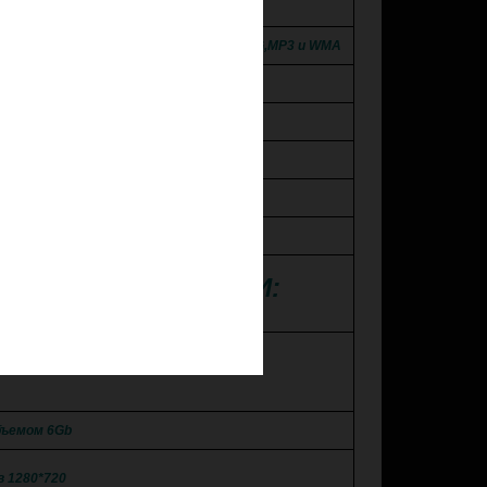
uetooth громкая связь.
й MKV, MP4, DIVX, Lossless Audio, JPEG,MP3 и WMA
ный экран. Матрица QLED!
8 ядерный процессор
4G интернет ,Wi-Fi
FM/AM радио
подключения Apple iPhone, iPad
Е ХАРАКТЕРИСТИКИ:
10
бъемом 6Gb
в 1280*720